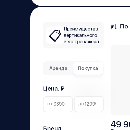
По
Преимущества
📋
вертикального
велотренажёра
Аренда
Покупка
Цена, ₽
от
до
49 9
Бренд