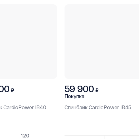
00
59 900
₽
₽
Покупка
к СardioPower IB40
Спинбайк СardioPower IB45
120