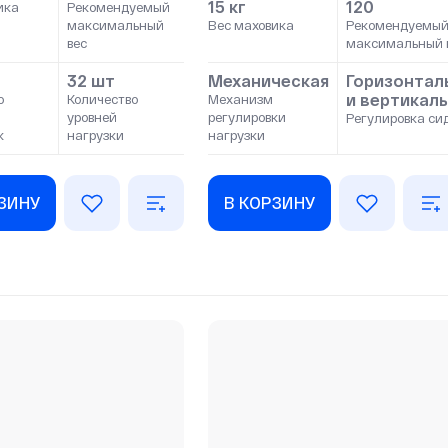
15 кг
120
ика
Рекомендуемый
максимальный
Вес маховика
Рекомендуемы
вес
максимальный 
32 шт
Механическая
Горизонтал
и вертикал
о
Количество
Механизм
уровней
регулировки
Регулировка си
к
нагрузки
нагрузки
РЗИНУ
В КОРЗИНУ