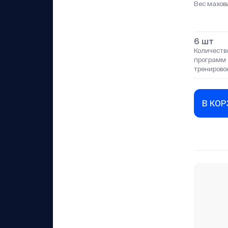
Вес махов
6 шт
Количеств
программ
тренирово
В КО