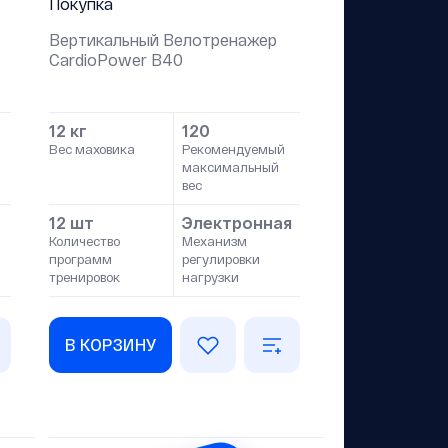
Покупка
Вертикальный Велотренажер
СardioPower B40
12 кг
120
Вес маховика
Рекомендуемый
максимальный
вес
12 шт
Электронная
Количество
Механизм
программ
регулировки
тренировок
нагрузки
В КОРЗИНУ