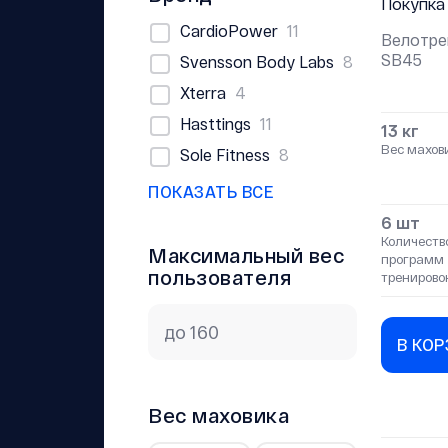
Покупка
CardioPower
11
Велотре
SB45
Svensson Body Labs
8
Xterra
4
Hasttings
11
13 кг
Вес махов
Sole Fitness
8
ПОКАЗАТЬ ВСЕ
6 шт
Количеств
Максимальный вес
программ
пользователя
тренирово
В КО
Вес маховика