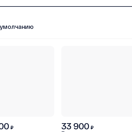
 умолчанию
00
33 900
₽
₽