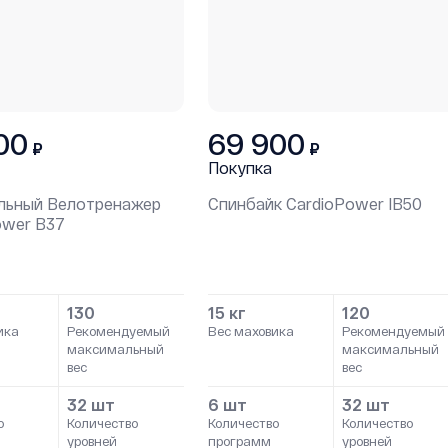
00
69 900
₽
₽
Покупка
льный Велотренажер
Спинбайк СardioPower IB50
ower B37
130
15 кг
120
ика
Рекомендуемый
Вес маховика
Рекомендуемый
максимальный
максимальный
вес
вес
32 шт
6 шт
32 шт
о
Количество
Количество
Количество
уровней
программ
уровней