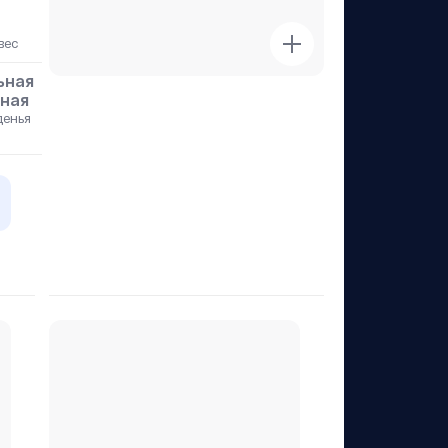
й
вес
ьная
ьная
денья