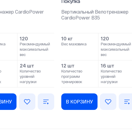
Покупка
нажер СardioPower
Вертикальный Велотренажер
СardioPower B35
120
10 кг
120
ика
Рекомендуемый
Вес маховика
Рекомендуемый
максимальный
максимальный
вес
вес
24 шт
12 шт
16 шт
о
Количество
Количество
Количество
уровней
программ
уровней
к
нагрузки
тренировок
нагрузки
РЗИНУ
В КОРЗИНУ