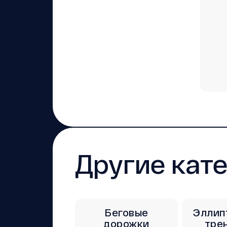
Другие кат
Беговые
Эллип
дорожки
тре