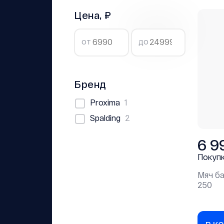
Цена, ₽
от
до
Бренд
Proxima
1
Spalding
2
6 9
Покуп
Мяч ба
250