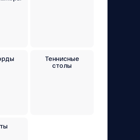
орды
Теннисные
столы
ты