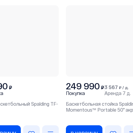
90
249 990
3 567
₽
₽
₽ / д.
ка
Покупка
Аренда
7 д.
скетбольный Spalding TF-
Баскетбольная стойка Spaldi
Momentous™ Portable 50" ак