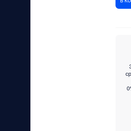
В К
ср
0