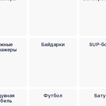
жные
Байдарки
SUP-б
нажеры
дувная
Футбол
Бату
бель