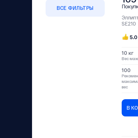
Покуп
ВСЕ ФИЛЬТРЫ
Эллипт
SE210
5.0
10 кг
Вес мах
100
Рекоме
максим
вес
В К