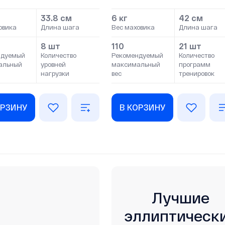
33.8 см
6 кг
42 см
овика
Длина шага
Вес маховика
Длина шага
8 шт
110
21 шт
ндуемый
Количество
Рекомендуемый
Количество
альный
уровней
максимальный
программ
нагрузки
вес
тренировок
ОРЗИНУ
В КОРЗИНУ
Лучшие
эллиптическ