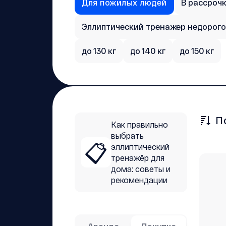
Для пожилых людей
В рассроч
Эллиптический тренажер недорого
до 130 кг
до 140 кг
до 150 кг
П
Как правильно
выбрать
📋
эллиптический
тренажёр для
дома: советы и
рекомендации