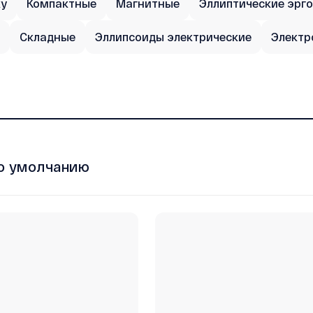
ку
Компактные
Магнитные
Эллиптические эрг
Складные
Эллипсоиды электрические
Электр
о умолчанию