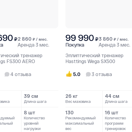
690
99 990
2 860
3 860
₽
₽
₽ / мес.
₽ / мес.
ка
Аренда
3 мес.
Покупка
Аренда
3 мес.
тический тренажер
Эллиптический тренажер
ngs FS300 AERO
Hasttings Wega SX500
4
отзыва
5.0
3
отзыва
39 см
26 кг
44 см
овика
Длина шага
Вес маховика
Длина шага
8 шт
130
16 шт
ндуемый
Количество
Рекомендуемый
Количество
альный
уровней
максимальный
программ
нагрузки
вес
тренировок