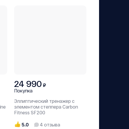
24 990
₽
Покупка
Эллиптический тренажер с
ine
элементом степпера Carbon
Fitness SF200
5.0
4
отзыва