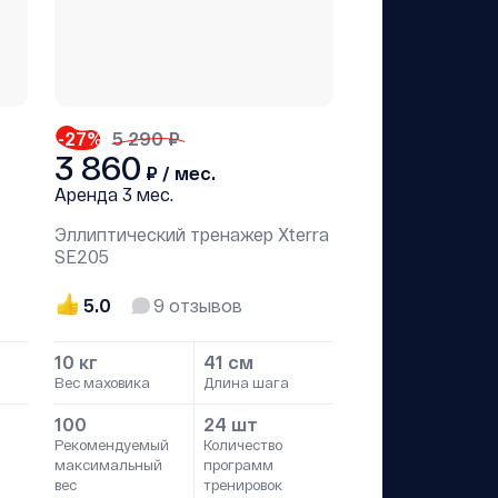
-27
%
5 290 ₽
3 860
₽ / мес.
Аренда
3 мес.
Эллиптический тренажер Xterra
SE205
5.0
9
отзывов
10 кг
41 см
Вес маховика
Длина шага
100
24 шт
Рекомендуемый
Количество
максимальный
программ
вес
тренировок