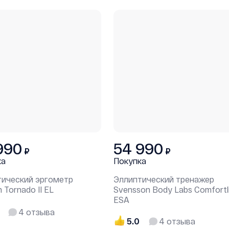
990
54 990
₽
₽
ка
Покупка
тический эргометр
Эллиптический тренажер
 Tornado II EL
Svensson Body Labs Comfortl
ESA
4
отзыва
5.0
4
отзыва