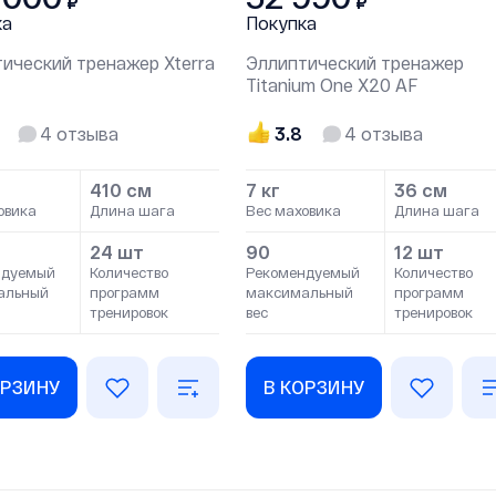
₽
₽
ка
Покупка
ический тренажер Xterra
Эллиптический тренажер
Titanium One X20 AF
4
отзыва
3.8
4
отзыва
410 см
7 кг
36 см
овика
Длина шага
Вес маховика
Длина шага
24 шт
90
12 шт
ндуемый
Количество
Рекомендуемый
Количество
альный
программ
максимальный
программ
тренировок
вес
тренировок
ОРЗИНУ
В КОРЗИНУ