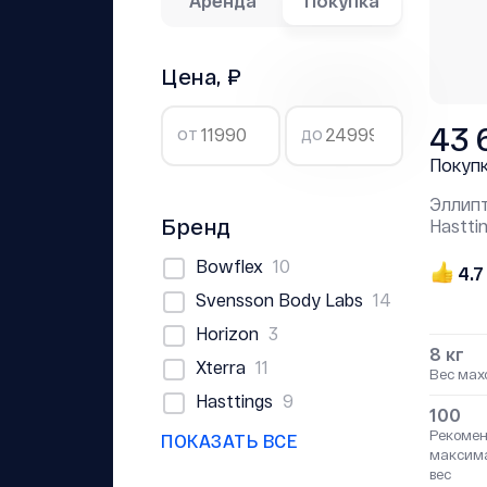
Аренда
Покупка
Цена, ₽
43 
от
до
Покуп
Эллип
Бренд
Hastti
Bowflex
10
4.7
Svensson Body Labs
14
Horizon
3
8 кг
Xterra
11
Вес мах
Hasttings
9
100
Рекоме
ПОКАЗАТЬ ВСЕ
максим
вес