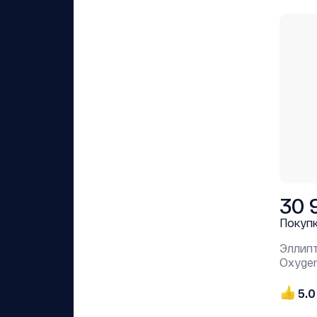
30 
Покуп
Эллип
Oxygen
5.0