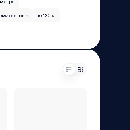
ометры
омагнитные
до 120 кг