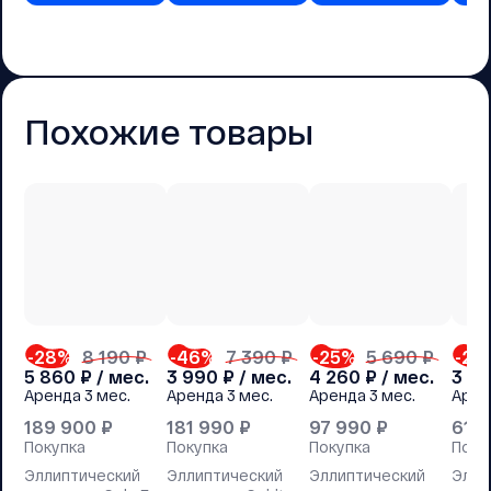
Похожие товары
-28
%
8 190 ₽
-46
%
7 390 ₽
-25
%
5 690 ₽
-27
5 860
₽ / мес.
3 990
₽ / мес.
4 260
₽ / мес.
3 8
Аренда
3 мес.
Аренда
3 мес.
Аренда
3 мес.
Арен
189 900
₽
181 990
₽
97 990
₽
61 
Покупка
Покупка
Покупка
Поку
Эллиптический
Эллиптический
Эллиптический
Элли