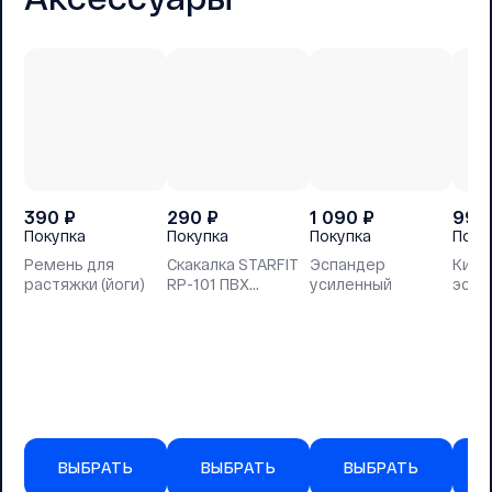
390
₽
290
₽
1 090
₽
990
Покупка
Покупка
Покупка
Поку
Ремень для
Скакалка STARFIT
Эспандер
Кист
растяжки (йоги)
RP-101 ПВХ
усиленный
эспа
зеленый, 3м
ВЫБРАТЬ
ВЫБРАТЬ
ВЫБРАТЬ