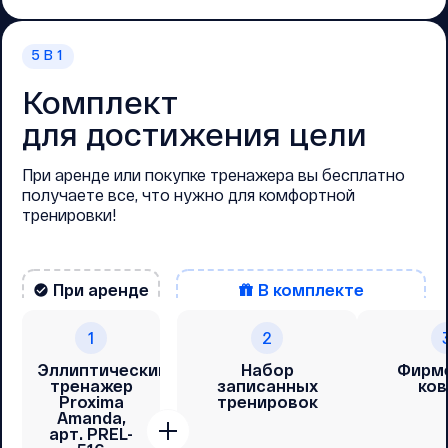
5
В 1
Комплект
для достижения цели
При аренде или покупке тренажера вы бесплатно
получаете все, что нужно для комфортной
тренировки!
При аренде
В комплекте
1
2
Эллиптический
Набор
Фирм
тренажер
записанных
ков
Proxima
тренировок
Amanda,
арт. PREL-