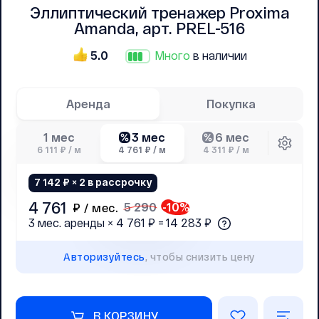
Эллиптический тренажер Proxima
Amanda, арт. PREL-516
5.0
Много
в наличии
Аренда
Покупка
3 мес
6 мес
1 мес
6 111 ₽ / м
4 761 ₽ / м
4 311 ₽ / м
7 142 ₽ × 2 в рассрочку
4 761
5 290
-
10
%
₽ /
мес.
3 мес. аренды × 4 761 ₽ = 14 283 ₽
Авторизуйтесь
, чтобы снизить цену
В КОРЗИНУ