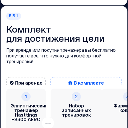
5
В 1
Комплект
для достижения цели
При аренде или покупке тренажера вы бесплатно
получаете все, что нужно для комфортной
тренировки!
При аренде
В комплекте
1
2
Эллиптический
Набор
Фирм
тренажер
записанных
ков
Hasttings
тренировок
FS300 AERO