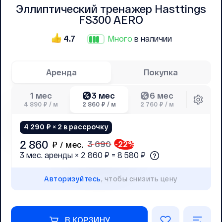
Эллиптический тренажер Hasttings
FS300 AERO
4.7
Много
в наличии
Аренда
Покупка
3 мес
6 мес
1 мес
4 890 ₽ / м
2 860 ₽ / м
2 760 ₽ / м
4 290 ₽ × 2 в рассрочку
2 860
3 690
-
22
%
₽ /
мес.
3 мес. аренды × 2 860 ₽ = 8 580 ₽
Авторизуйтесь
, чтобы снизить цену
В КОРЗИНУ