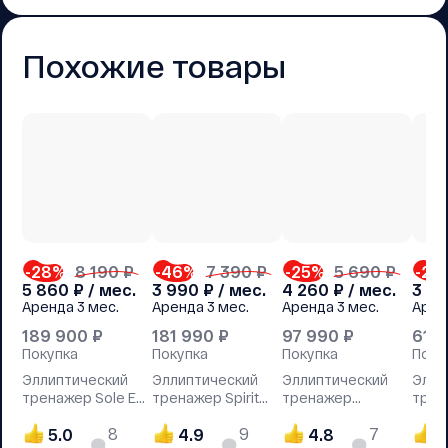
Похожие товары
-28
%
8 190 ₽
-46
%
7 390 ₽
-25
%
5 690 ₽
-27
5 860
₽ / мес.
3 990
₽ / мес.
4 260
₽ / мес.
3 8
Аренда
3 мес.
Аренда
3 мес.
Аренда
3 мес.
Арен
189 900
₽
181 990
₽
97 990
₽
61 
Покупка
Покупка
Покупка
Поку
Эллиптический
Эллиптический
Эллиптический
Элли
тренажер Sole E35
тренажер Spirit
тренажер
трена
2019
XE195
NordiсTrack E7.1
Hastt
8
9
7
5.0
4.9
4.8
4