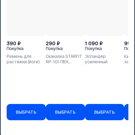
390
₽
290
₽
1 090
₽
990
Покупка
Покупка
Покупка
Поку
Ремень для
Скакалка STARFIT
Эспандер
Кист
растяжки (йоги)
RP-101 ПВХ
усиленный
эспа
зеленый, 3м
ВЫБРАТЬ
ВЫБРАТЬ
ВЫБРАТЬ