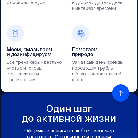
и собирая бонусы
в удобный для вас день
и интервал времени
Моем, смазываем
Помогаем
и дезинфицируем
природе
Все тренажеры идеально
За каждый день аренды
чистые и готовы
переводим 1 рубль
к интенсивным
в благотоворительный
тренировкам
фонд
Один шаг
до активной жизни
Оформите заявку на любой тренажер
в каталоге. Остальное мы сделаем