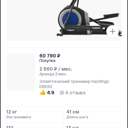
60 790
₽
Покупка
2 860
₽ / мес.
Аренда
3 мес.
Эллиптический тренажер Hasttings
DRE60
4.9
4
отзыва
12 кг
41 см
Вес маховика
Длина шага
110
13 шт