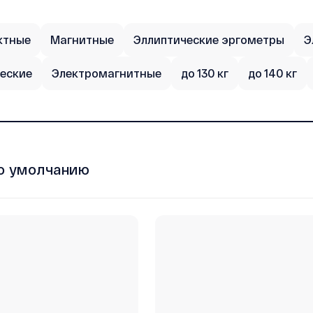
ктные
Магнитные
Эллиптические эргометры
Э
еские
Электромагнитные
до 130 кг
до 140 кг
о умолчанию