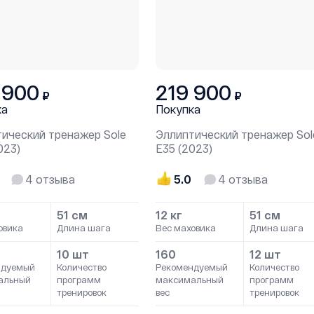
 900
219 900
₽
₽
ка
Покупка
ический тренажер Sole
Эллиптический тренажер Sol
023)
Е35 (2023)
4
отзыва
5.0
4
отзыва
51 см
12 кг
51 см
овика
Длина шага
Вес маховика
Длина шага
10 шт
160
12 шт
ндуемый
Количество
Рекомендуемый
Количество
альный
программ
максимальный
программ
тренировок
вес
тренировок