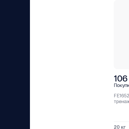
106
Покуп
FE165
тренаж
20 кг