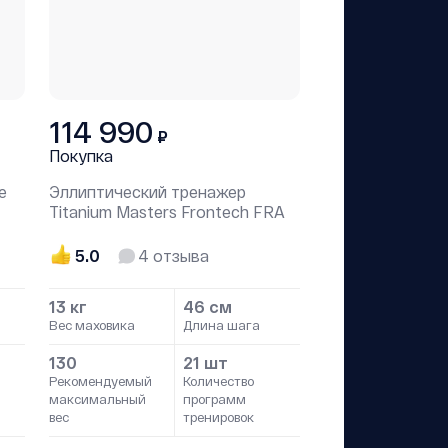
114 990
₽
Покупка
e
Эллиптический тренажер
Titanium Masters Frontech FRA
5.0
4
отзыва
13 кг
46 см
Вес маховика
Длина шага
130
21 шт
Рекомендуемый
Количество
максимальный
программ
вес
тренировок