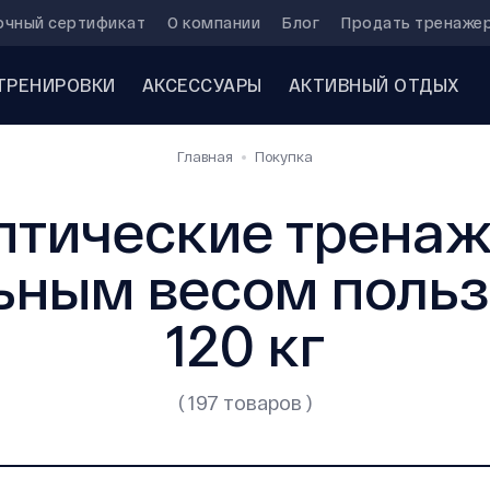
очный сертификат
О компании
Блог
Продать тренаже
ТРЕНИРОВКИ
АКСЕССУАРЫ
АКТИВНЫЙ ОТДЫХ
Главная
Покупка
птические тренаж
ным весом польз
120 кг
( 197 товаров )