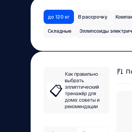
до 120 кг
В рассрочку
Компа
Складные
Эллипсоиды электрич
П
Как правильно
выбрать
📋
эллиптический
тренажёр для
дома: советы и
рекомендации