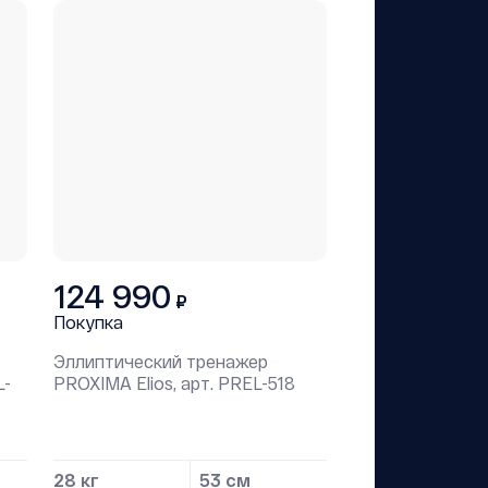
124 990
₽
Покупка
Эллиптический тренажер
L-
PROXIMA Elios, арт. PREL-518
28 кг
53 см