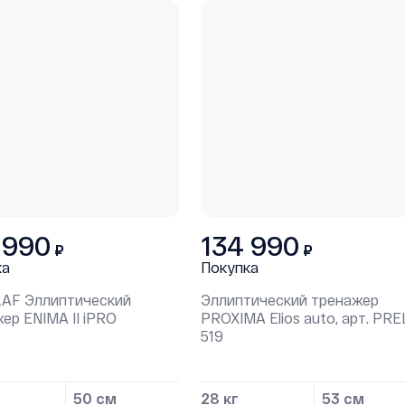
 990
134 990
₽
₽
ка
Покупка
2AF Эллиптический
Эллиптический тренажер
ер ENIMA II iPRO
PROXIMA Elios auto, арт. PRE
519
50 см
28 кг
53 см