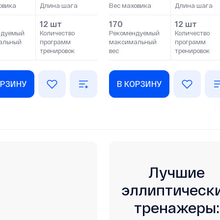
овика
Длина шага
Вес маховика
Длина шага
12 шт
170
12 шт
ндуемый
Количество
Рекомендуемый
Количество
альный
программ
максимальный
программ
тренировок
вес
тренировок
ОРЗИНУ
В КОРЗИНУ
Лучшие
эллиптическ
тренажеры: