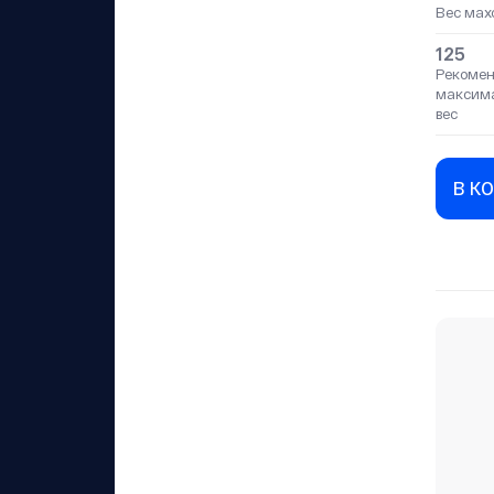
Вес мах
125
Рекоме
максим
вес
В К