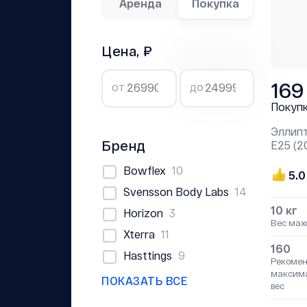
Аренда
Покупка
Цена, ₽
169
от
до
Покуп
Эллипт
Бренд
Е25 (2
Bowflex
10
5.0
Svensson Body Labs
14
10 кг
Horizon
3
Вес мах
Xterra
11
160
Hasttings
9
Рекоме
максим
ПОКАЗАТЬ ВСЕ
вес