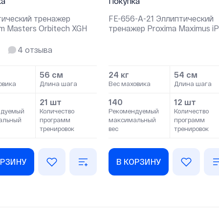
ка
Покупка
тический тренажер
FE-656-A-21 Эллиптический
um Masters Orbitech XGH
тренажер Proxima Maximus i
4
отзыва
56 см
24 кг
54 см
овика
Длина шага
Вес маховика
Длина шага
21 шт
140
12 шт
ндуемый
Количество
Рекомендуемый
Количество
альный
программ
максимальный
программ
тренировок
вес
тренировок
ОРЗИНУ
В КОРЗИНУ