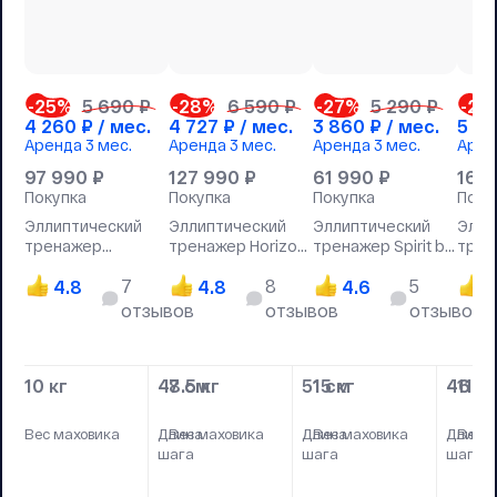
-25
%
5 690 ₽
-28
%
6 590 ₽
-27
%
5 290 ₽
-26
4 260
₽ / мес.
4 727
₽ / мес.
3 860
₽ / мес.
5 4
Аренда
3 мес.
Аренда
3 мес.
Аренда
3 мес.
Арен
97 990
₽
127 990
₽
61 990
₽
169
Покупка
Покупка
Покупка
Поку
Эллиптический
Эллиптический
Эллиптический
Элли
тренажер
тренажер Horizon
тренажер Spirit by
трен
NordiсTrack E7.1
Endurance 4
Hasttings XE330
Fitne
7
8
5
4.8
4.8
4.6
4
отзывов
отзывов
отзывов
10 кг
47 см
8.5 кг
51 см
15 кг
46 с
11 кг
Вес маховика
Длина
Вес маховика
Длина
Вес маховика
Длина
Вес м
шага
шага
шага