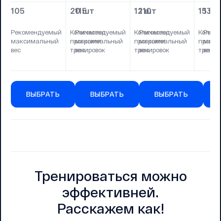
105
20 шт
115
12 шт
110
15 шт
130
Рекомендуемый
Количество
Рекомендуемый
Количество
Рекомендуемый
Количе
Реко
максимальный
программ
максимальный
программ
максимальный
прогр
макс
вес
тренировок
вес
тренировок
вес
тренир
вес
ВЫБРАТЬ
ВЫБРАТЬ
ВЫБРАТЬ
Тренироваться можно
эффективней.
Расскажем как!