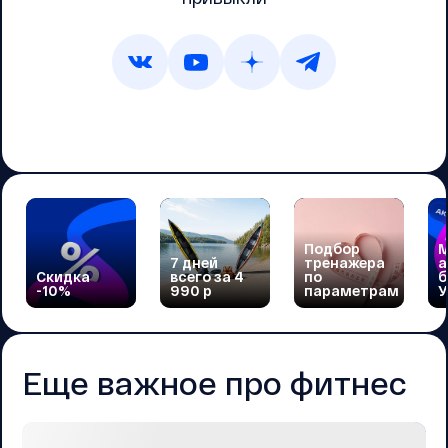
Подбор
М
7 дней
тренажера
а
Скидка
всего за 4
по
б
-10%
990 р
параметрам
У
Еще важное про фитнес