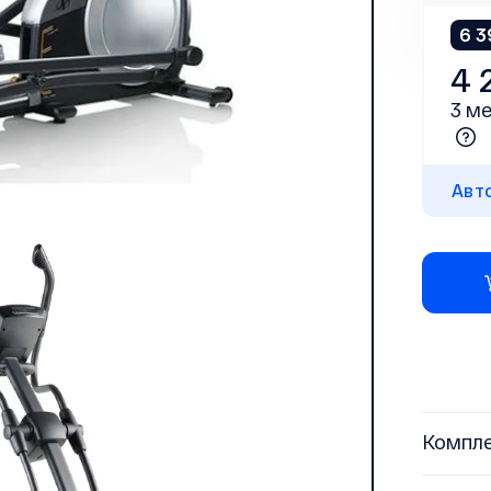
6 3
4 
3 ме
Авт
Компл