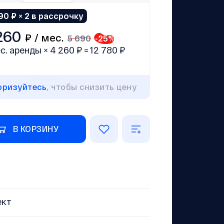
90 ₽ × 2 в рассрочку
260
₽ /
мес.
5 690
-
25
%
с. аренды × 4 260 ₽ = 12 780 ₽
оризуйтесь
, чтобы снизить цену
В КОРЗИНУ
ект