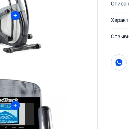
Описа
+
Характ
Отзыв
+