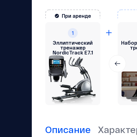
При аренде
1
Эллиптический
Набор
тренажер
тр
NordiсTrack E7.1
Описание
Характе