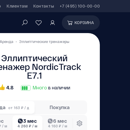
р
Клиентам
Контакты
+7 (495) 100-00-00
КОРЗИНА
Аренда
Эллиптические тренажеры
Эллиптический
енажер NordiсTrack
E7.1
4.8
Много
в наличии
нда
Покупка
от
163 ₽ / д
3 мес
6 мес
ес
₽ / м
4 260 ₽ / м
4 160 ₽ / м