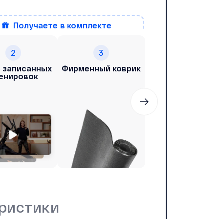
получаете
в комплекте
2
3
4
 записанных
Фирменный коврик
Возможность
енировок
заниматься с
тренером онла
ристики