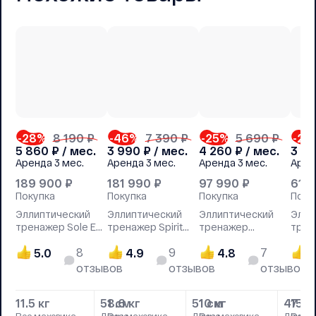
-28
%
8 190 ₽
-46
%
7 390 ₽
-25
%
5 690 ₽
-27
5 860
₽ / мес.
3 990
₽ / мес.
4 260
₽ / мес.
3 8
Аренда
3 мес.
Аренда
3 мес.
Аренда
3 мес.
Арен
189 900
₽
181 990
₽
97 990
₽
61 
Покупка
Покупка
Покупка
Поку
Эллиптический
Эллиптический
Эллиптический
Элли
тренажер Sole E35
тренажер Spirit
тренажер
трена
2019
XE195
NordiсTrack E7.1
Hastt
8
9
7
5.0
4.9
4.8
4
отзывов
отзывов
отзывов
11.5 кг
51 см
8.6 кг
51 см
10 кг
47 с
15 к