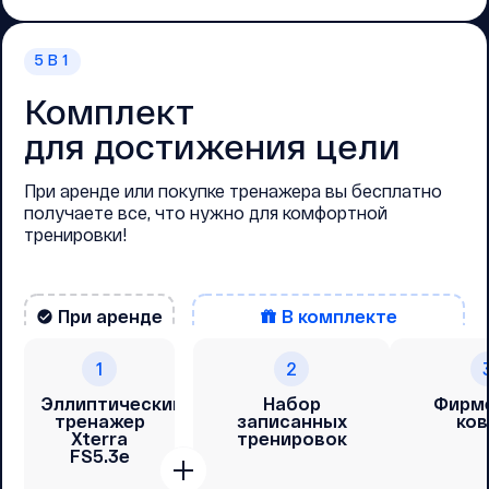
5
В 1
Комплект
для достижения цели
При аренде или покупке тренажера вы бесплатно
получаете все, что нужно для комфортной
тренировки!
При аренде
В комплекте
1
2
Эллиптический
Набор
Фирм
тренажер
записанных
ков
Xterra
тренировок
FS5.3e