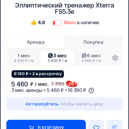
Эллиптический тренажер Xterra
FS5.3e
4.8
Мало
в наличии
Аренда
Покупка
3 мес
6 мес
1 мес
8 490 ₽ / м
5 460 ₽ / м
5 360 ₽ / м
8 190 ₽ × 2 в рассрочку
5 460
7 390
-
26
%
₽ /
мес.
3 мес. аренды × 5 460 ₽ = 16 380 ₽
Авторизуйтесь
, чтобы снизить цену
В КОРЗИНУ