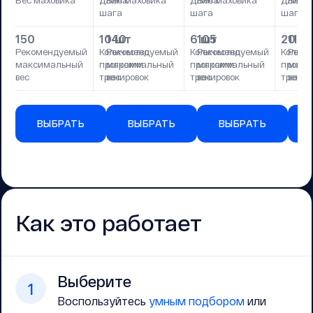
Вес маховика
Длина
Вес маховика
Длина
Вес маховика
Длина
Вес м
шага
шага
шага
150
10 шт
140
6 шт
105
20 ш
110
Рекомендуемый
Количество
Рекомендуемый
Количество
Рекомендуемый
Количе
Реко
максимальный
программ
максимальный
программ
максимальный
прогр
макс
вес
тренировок
вес
тренировок
вес
тренир
вес
ВЫБРАТЬ
ВЫБРАТЬ
ВЫБРАТЬ
Как это работает
Выберите
1
Воспользуйтесь
умным подбором
или