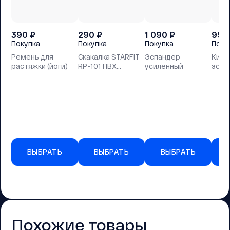
390
₽
290
₽
1 090
₽
990
Покупка
Покупка
Покупка
Поку
Ремень для
Скакалка STARFIT
Эспандер
Кист
растяжки (йоги)
RP-101 ПВХ
усиленный
эспа
зеленый, 3м
ВЫБРАТЬ
ВЫБРАТЬ
ВЫБРАТЬ
Похожие товары