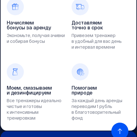
Начисляем
Доставляем
бонусы за аренду
точно в срок
Экономьте, получая ачивки
Привезем тренажер
и собирая бонусы
в удобный для вас день
и интервал времени
Моем, смазываем
Помогаем
и дезинфицируем
природе
Все тренажеры идеально
За каждый день аренды
чистые и готовы
переводим 1 рубль
к интенсивным
в благотоворительный
тренировкам
фонд