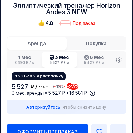
Эллиптический тренажер Horizon
Andes 3 NEW
4.8
Под заказ
Аренда
Покупка
3 мес
6 мес
1 мес
8 490 ₽ / м
5 527 ₽ / м
5 427 ₽ / м
8 291 ₽ × 2 в рассрочку
5 527
7 190
-
23
%
₽ /
мес.
3 мес. аренды × 5 527 ₽ = 16 581 ₽
Авторизуйтесь
, чтобы снизить цену
ОФОРМИТЬ ПРЕДЗАКАЗ