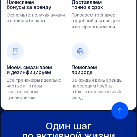
Начисляем
Доставляем
бонусы за аренду
точно в срок
Экономьте, получая ачивки
Привезем тренажер
и собирая бонусы
в удобный для вас день
и интервал времени
Моем, смазываем
Помогаем
и дезинфицируем
природе
Все тренажеры идеально
За каждый день аренды
чистые и готовы
переводим 1 рубль
к интенсивным
в благотоворительный
тренировкам
фонд
Один шаг
до активной жизни