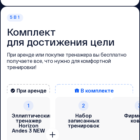
5
В 1
Комплект
для достижения цели
При аренде или покупке тренажера вы бесплатно
получаете все, что нужно для комфортной
тренировки!
При аренде
В комплекте
1
2
Эллиптический
Набор
Фирм
тренажер
записанных
ков
Horizon
тренировок
Andes 3 NEW