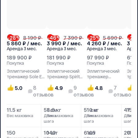
-28
%
8 190 ₽
-46
%
7 390 ₽
-25
%
5 690 ₽
-27
5 860
₽ / мес.
3 990
₽ / мес.
4 260
₽ / мес.
3 8
Аренда
3 мес.
Аренда
3 мес.
Аренда
3 мес.
Арен
189 900
₽
181 990
₽
97 990
₽
61 
Покупка
Покупка
Покупка
Поку
Эллиптический
Эллиптический
Эллиптический
Элли
тренажер Sole E35
тренажер Spirit
тренажер
трена
2019
XE195
NordiсTrack E7.1
Hastt
8
9
7
5.0
4.9
4.8
4
отзывов
отзывов
отзывов
11.5 кг
51 см
8.6 кг
51 см
10 кг
47 с
15 к
Вес маховика
Длина
Вес маховика
Длина
Вес маховика
Длина
Вес м
шага
шага
шага
150
10 шт
140
6 шт
105
20 ш
110