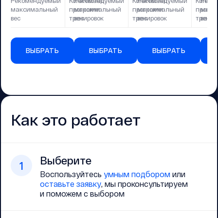
Рекомендуемый
Количество
Рекомендуемый
Количество
Рекомендуемый
Количе
Реко
максимальный
программ
максимальный
программ
максимальный
прогр
макс
вес
тренировок
вес
тренировок
вес
тренир
вес
ВЫБРАТЬ
ВЫБРАТЬ
ВЫБРАТЬ
Как это работает
Выберите
1
Воспользуйтесь
умным подбором
или
оставьте заявку
, мы проконсультируем
и поможем с выбором