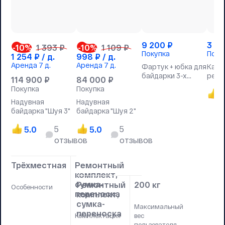
9 200
₽
3 9
-10
%
1 393 ₽
-10
%
1 109 ₽
Покупка
Поку
1 254
₽ / д.
998
₽ / д.
Аренда
7 д.
Аренда
7 д.
Фартук + юбка для
Каск
байдарки 3-х
регу
114 900
₽
84 000
₽
местный
Покупка
Покупка
5
Надувная
Надувная
байдарка "Шуя 3"
байдарка "Шуя 2"
5
5
5.0
5.0
отзывов
отзывов
Трёхместная
Ремонтный
комплект,
сумка-
Ремонтный
200 кг
Особенности
переноска
комплект,
сумка-
Максимальный
переноска
Комплектация
вес
пользователя