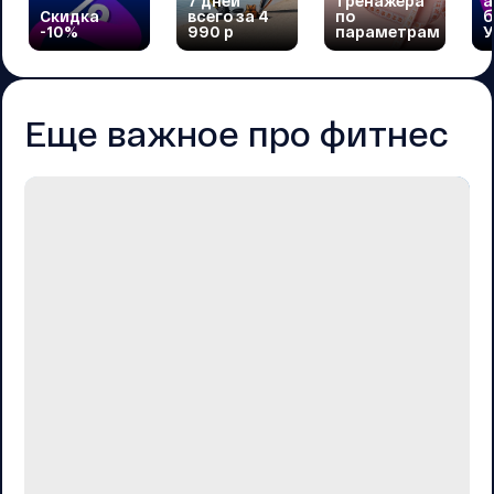
7 дней
тренажера
а
Скидка
всего за 4
по
б
-10%
990 р
параметрам
У
Еще важное про фитнес