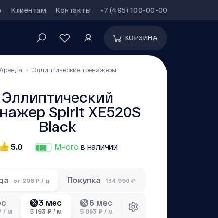
р
Клиентам
Контакты
+7 (495) 100-00-00
КОРЗИНА
Аренда
Эллиптические тренажеры
Эллиптический
нажер Spirit ХЕ520S
Black
5.0
Много
в наличии
да
Покупка
от
206 ₽ / д
134 990 ₽
3 мес
6 мес
ес
₽ / м
5 193 ₽ / м
5 093 ₽ / м