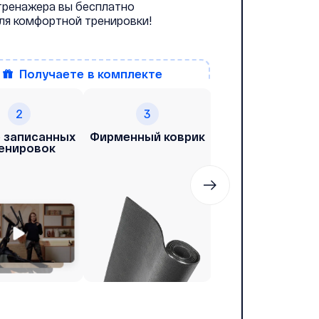
 тренажера вы бесплатно
для комфортной тренировки!
получаете
в комплекте
2
3
4
 записанных
Фирменный коврик
Возможность
енировок
заниматься с
тренером онла