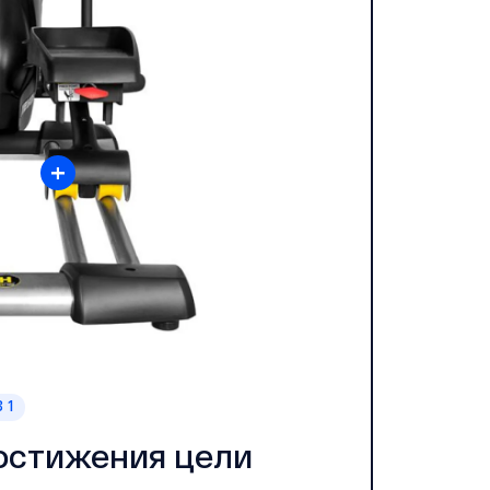
+
 1
остижения цели