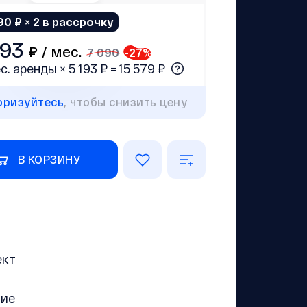
90 ₽ × 2 в рассрочку
193
₽ /
мес.
7 090
-
27
%
с. аренды × 5 193 ₽ = 15 579 ₽
оризуйтесь
, чтобы снизить цену
В КОРЗИНУ
ект
ние