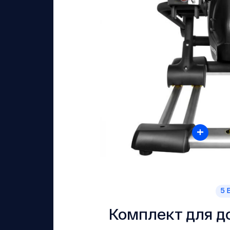
+
5
В
Комплект для д