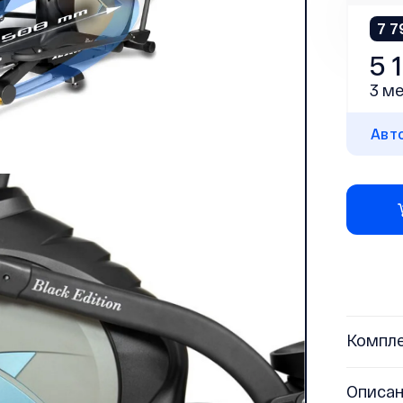
7 7
5 
3 ме
Авт
Компл
Описа