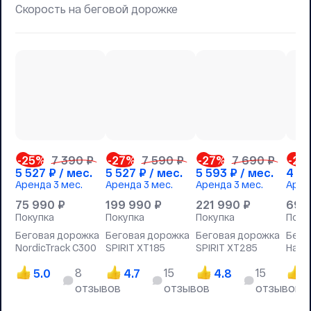
Скорость на беговой дорожке
-25
%
7 390 ₽
-27
%
7 590 ₽
-27
%
7 690 ₽
-23
5 527
₽ / мес.
5 527
₽ / мес.
5 593
₽ / мес.
4 12
Аренда
3 мес.
Аренда
3 мес.
Аренда
3 мес.
Арен
75 990
₽
199 990
₽
221 990
₽
69 
Покупка
Покупка
Покупка
Поку
Беговая дорожка
Беговая дорожка
Беговая дорожка
Бего
NordicTrack C300
SPIRIT XT185
SPIRIT XT285
Hastt
8
15
15
5.0
4.7
4.8
4
отзывов
отзывов
отзывов