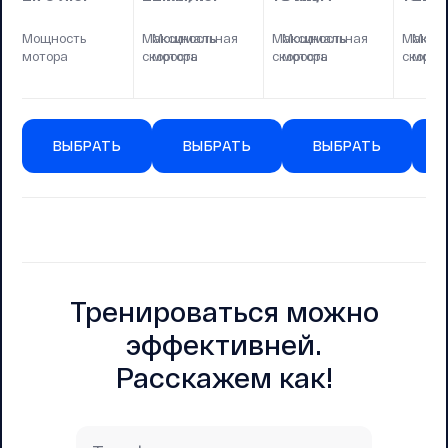
Мощность
Максимальная
Мощность
Максимальная
Мощность
Макси
Мощн
мотора
скорость
мотора
скорость
мотора
скорос
мото
ВЫБРАТЬ
ВЫБРАТЬ
ВЫБРАТЬ
Тренироваться можно
эффективней.
Расскажем как!