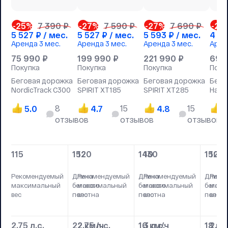
-25
%
7 390 ₽
-27
%
7 590 ₽
-27
%
7 690 ₽
-23
5 527
₽ / мес.
5 527
₽ / мес.
5 593
₽ / мес.
4 12
Аренда
3 мес.
Аренда
3 мес.
Аренда
3 мес.
Арен
75 990
₽
199 990
₽
221 990
₽
69 
Покупка
Покупка
Покупка
Поку
Беговая дорожка
Беговая дорожка
Беговая дорожка
Бего
NordicTrack C300
SPIRIT XT185
SPIRIT XT285
Hastt
8
15
15
5.0
4.7
4.8
4
отзывов
отзывов
отзывов
115
152
120
140
130
152
100
Рекомендуемый
Длина
Рекомендуемый
Длина
Рекомендуемый
Длина
Реко
максимальный
бегового
максимальный
бегового
максимальный
бегово
макс
вес
полотна
вес
полотна
вес
полотн
вес
2.75 л.с.
22 км/ч
2.75 л.с.
16 км/ч
3 л.с.
18 км
2.25