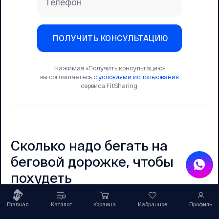
Телефон
ПОЛУЧИТЬ КОНСУЛЬТАЦИЮ
Нажимая «Получить консультацию»
вы соглашаетесь
с условиями использования
сервиса FitSharing.
Сколько надо бегать на
беговой дорожке, чтобы
похудеть
Для снижения веса необходимы регулярные
Главная
Каталог
Корзина
Избранное
Профиль
тренировки общей длительностью 150–300 минут в