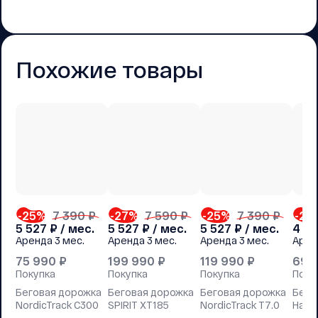
Похожие товары
-25
%
7 390 ₽
-27
%
7 590 ₽
-25
%
7 390 ₽
-23
5 527
₽ / мес.
5 527
₽ / мес.
5 527
₽ / мес.
4 12
Аренда
3 мес.
Аренда
3 мес.
Аренда
3 мес.
Арен
75 990
₽
199 990
₽
119 990
₽
69 
Покупка
Покупка
Покупка
Поку
Беговая дорожка
Беговая дорожка
Беговая дорожка
Бего
NordicTrack C300
SPIRIT XT185
NordicTrack T7.0
Hastt