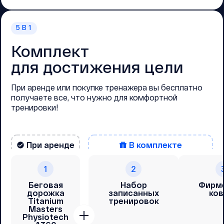
5
В 1
Комплект
для достижения цели
При аренде или покупке тренажера вы бесплатно
получаете все, что нужно для комфортной
тренировки!
При аренде
В комплекте
1
2
Беговая
Набор
Фирм
дорожка
записанных
ков
Titanium
тренировок
Masters
Physiotech