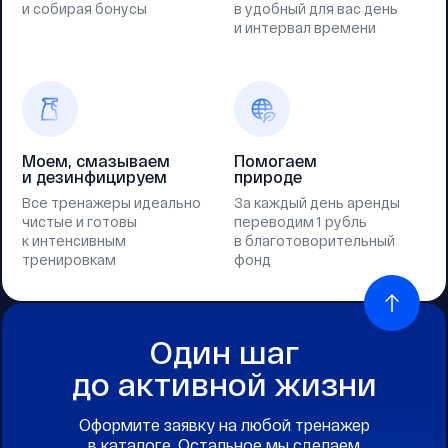
и собирая бонусы
в удобный для вас день
и интервал времени
Моем, смазываем
Помогаем
и дезинфицируем
природе
Все тренажеры идеально
За каждый день аренды
чистые и готовы
переводим 1 рубль
к интенсивным
в благотоворительный
тренировкам
фонд
Один шаг
до активной жизни
Оформите заявку на любой тренажер
в каталоге. Остальное мы сделаем