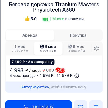
Беговая дорожка Titanium Masters
Physiotech A360
5.0
Много
в наличии
Аренда
Покупка
3 мес
6 мес
1 мес
7 990 ₽ / м
4 993 ₽ / м
4 893 ₽ / м
7 490 ₽ × 2 в рассрочку
4 993
7 090
-
30
%
₽ /
мес.
3 мес. аренды × 4 993 ₽ = 14 979 ₽
Авторизуйтесь
, чтобы снизить цену
В КОРЗИНУ