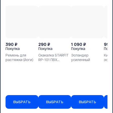
390
₽
290
₽
1 090
₽
990
Покупка
Покупка
Покупка
Поку
Ремень для
Скакалка STARFIT
Эспандер
Кист
растяжки (йоги)
RP-101 ПВХ
усиленный
эспа
зеленый, 3м
ВЫБРАТЬ
ВЫБРАТЬ
ВЫБРАТЬ