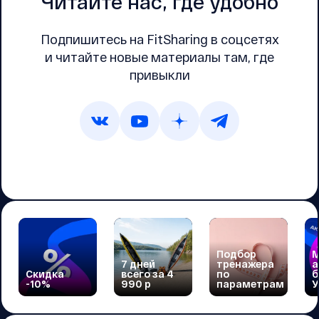
Читайте нас, где удобно
Подпишитесь на FitSharing в соцсетях
и читайте новые материалы там, где
привыкли
Подбор
М
7 дней
тренажера
а
Скидка
всего за 4
по
б
-10%
990 р
параметрам
У