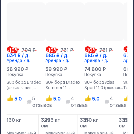
-10
%
704 ₽
-10
%
761 ₽
-10
%
761 ₽
-10
634
₽ / д.
685
₽ / д.
685
₽ / д.
634
Аренда
7 д.
Аренда
7 д.
Аренда
7 д.
Арен
28 990
₽
39 990
₽
74 800
₽
66 
Покупка
Покупка
Покупка
Поку
Sup борд Bradex
SUP борд Bradex
SUP борд Atlas
SUP 
(рюкзак, лиш,
Summer 11’
Sport 11,0 (рюкзак,
Touri
насос, плавник
(рюкзак, лиш,
лиш, насос,
лиш, 
5
4
4
Slide)
5.0
насос, плавник
5.0
плавник Slide)
5.0
плавн
5
Slide)
отзывов
отзыва
отзыва
130 кг
329
155 кг
335
110 кг
335
120 
см
см
см
Максимальный
Максимальный
Максимальный
Макс