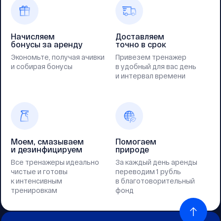
Начисляем
Доставляем
бонусы за аренду
точно в срок
Экономьте, получая ачивки
Привезем тренажер
и собирая бонусы
в удобный для вас день
и интервал времени
Моем, смазываем
Помогаем
и дезинфицируем
природе
Все тренажеры идеально
За каждый день аренды
чистые и готовы
переводим 1 рубль
к интенсивным
в благотоворительный
тренировкам
фонд