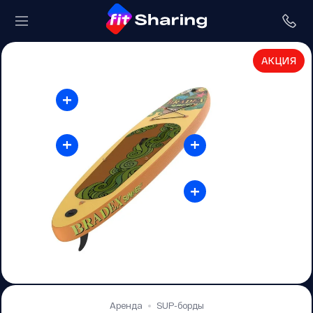
АКЦИЯ
+
+
+
+
Аренда
SUP-борды