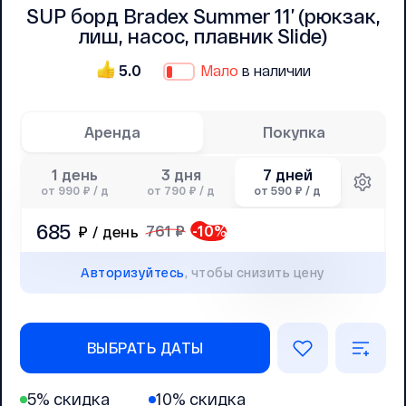
SUP борд Bradex Summer 11’ (рюкзак,
лиш, насос, плавник Slide)
5.0
Мало
в наличии
Аренда
Покупка
1 день
3 дня
7 дней
от 990 ₽ / д
от 790 ₽ / д
от 590 ₽ / д
685
761 ₽
-
10
%
₽ / день
Авторизуйтесь
, чтобы снизить цену
ВЫБРАТЬ ДАТЫ
5% скидка
10% скидка