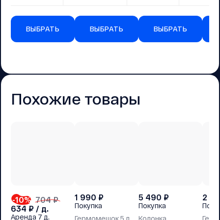
ВЫБРАТЬ
ВЫБРАТЬ
ВЫБРАТЬ
Похожие товары
1 990
₽
5 490
₽
2 4
-10
%
704 ₽
Покупка
Покупка
Поку
634
₽ / д.
Аренда
7 д.
Гермомешок 5 л
Колонка
Герм