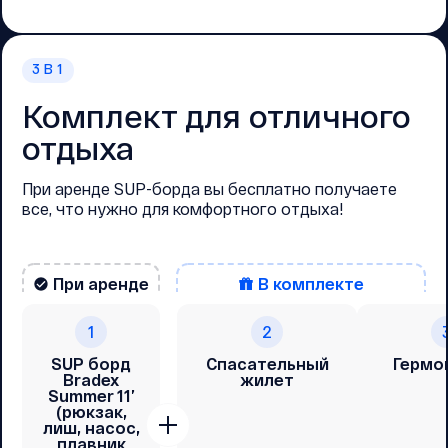
3
В 1
Комплект для отличного
отдыха
При аренде SUP-борда вы бесплатно получаете
все, что нужно для комфортного отдыха!
При аренде
В комплекте
1
2
SUP борд
Спасательный
Гермо
Bradex
жилет
Summer 11’
(рюкзак,
лиш, насос,
плавник