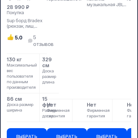
музыкальная JBL
28 990
₽
водонепроницаемая
Покупка
Sup борд Bradex
(рюкзак, лиш,
насос, плавник
5
Slide)
5.0
отзывов
130 кг
329
см
Максимальный
вес
Доска
пользователя
размер
по данным
длина
производителя
86 см
15
фут
Нет
Нет
Нет
Доска размер
ширина
Размер
Фирменная
Фирменная
Фирм
доски
гарантия
гарантия
гара
ВЫБРАТЬ
ВЫБРАТЬ
ВЫБРАТЬ