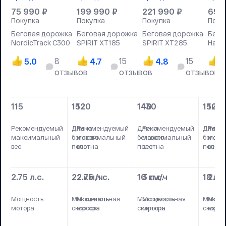
75 990
₽
199 990
₽
221 990
₽
69 
Покупка
Покупка
Покупка
Поку
Беговая дорожка
Беговая дорожка
Беговая дорожка
Бего
NordicTrack C300
SPIRIT XT185
SPIRIT XT285
Hastt
8
15
15
5.0
4.7
4.8
4
отзывов
отзывов
отзывов
115
152
120
140
130
152
100
Рекомендуемый
Длина
Рекомендуемый
Длина
Рекомендуемый
Длина
Реко
максимальный
бегового
максимальный
бегового
максимальный
бегово
макс
вес
полотна
вес
полотна
вес
полотн
вес
2.75 л.с.
22 км/ч
2.75 л.с.
16 км/ч
3 л.с.
18 км
2.25
Мощность
Максимальная
Мощность
Максимальная
Мощность
Макси
Мощн
мотора
скорость
мотора
скорость
мотора
скорос
мото