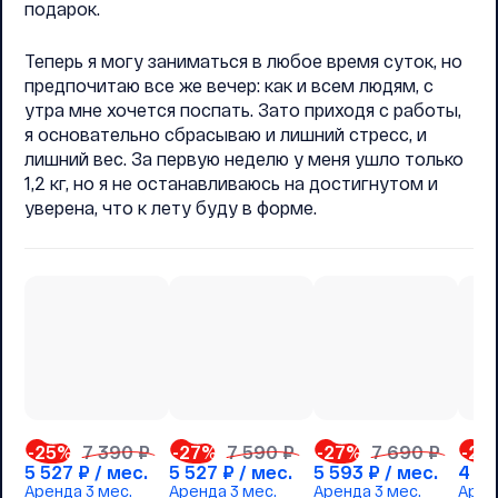
подарок.
Теперь я могу заниматься в любое время суток, но
предпочитаю все же вечер: как и всем людям, с
утра мне хочется поспать. Зато приходя с работы,
я основательно сбрасываю и лишний стресс, и
лишний вес. За первую неделю у меня ушло только
1,2 кг, но я не останавливаюсь на достигнутом и
уверена, что к лету буду в форме.
-25
%
7 390 ₽
-27
%
7 590 ₽
-27
%
7 690 ₽
-23
5 527
₽ / мес.
5 527
₽ / мес.
5 593
₽ / мес.
4 12
Аренда
3 мес.
Аренда
3 мес.
Аренда
3 мес.
Арен