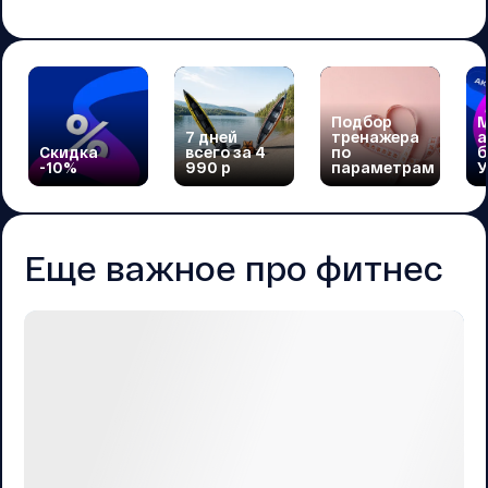
Подбор
М
7 дней
тренажера
а
Скидка
всего за 4
по
б
-10%
990 р
параметрам
У
Еще важное про фитнес