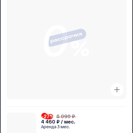
-27
%
6 090 ₽
4 460
₽ / мес.
Аренда
3 мес.