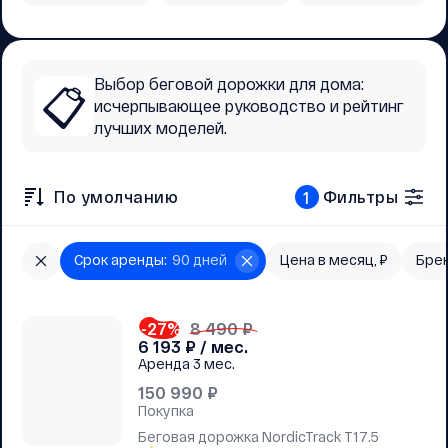
Выбор беговой дорожки для дома:
📋
исчерпывающее руководство и рейтинг
лучших моделей.
По умолчанию
Фильтры
1
Срок аренды
:
90 дней
Цена в месяц, ₽
Бре
-27
%
8 490 ₽
6 193
₽ / мес.
Аренда
3 мес.
150 990
₽
Покупка
Беговая дорожка NordicTrack T17.5