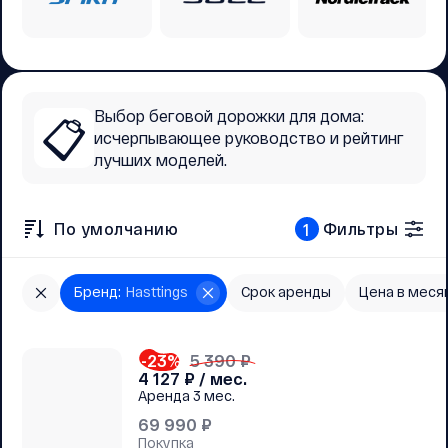
Выбор беговой дорожки для дома:
📋
исчерпывающее руководство и рейтинг
лучших моделей.
По умолчанию
Фильтры
1
Бренд
:
Hasttings
Срок аренды
Цена в месяц
-23
%
5 390 ₽
4 127
₽ / мес.
Аренда
3 мес.
69 990
₽
Покупка