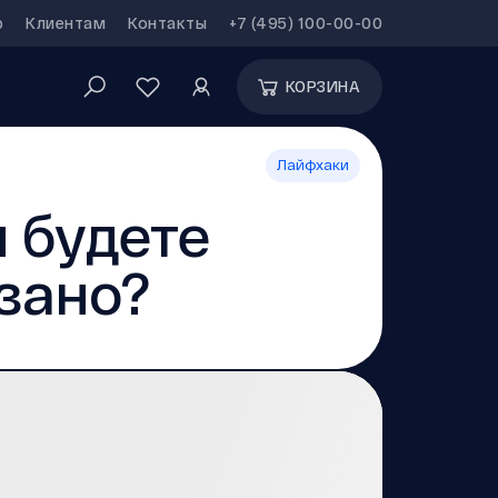
р
Клиентам
Контакты
+7 (495) 100-00-00
КОРЗИНА
Лайфхаки
 будете
язано?