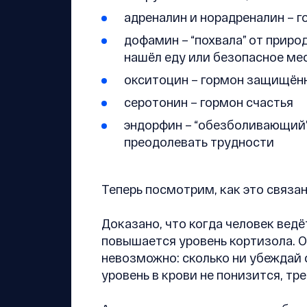
адреналин и норадреналин – г
дофамин – “похвала” от приро
нашёл еду или безопасное ме
окситоцин – гормон защищён
серотонин – гормон счастья
эндорфин – “обезболивающий”
преодолевать трудности
Теперь посмотрим, как это связан
Доказано, что когда человек вед
повышается уровень кортизола. О
невозможно: сколько ни убеждай с
уровень в крови не понизится, тр