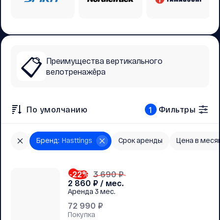
📋
Преимущества вертикального
велотренажёра
По умолчанию
Фильтры
1
Бренд
:
Hasttings
Срок аренды
Цена в месяц
-22
%
3 690 ₽
2 860
₽ / мес.
Аренда
3 мес.
72 990
₽
Покупка