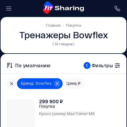
Главная
Покупка
Тренажеры Bowflex
( 14 товаров )
По умолчанию
Фильтры
1
Бренд
:
Bowflex
Цена, ₽
299 900
₽
Покупка
Кросстренер MaxTrainer M9