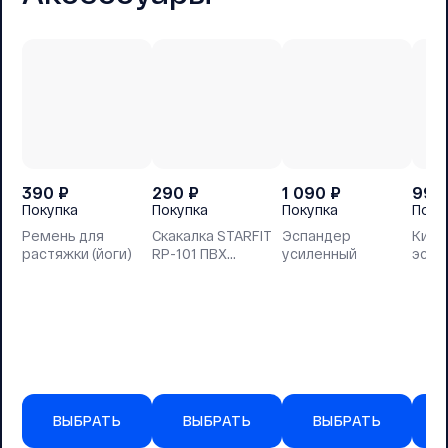
390
₽
290
₽
1 090
₽
990
Покупка
Покупка
Покупка
Поку
Ремень для
Скакалка STARFIT
Эспандер
Кист
растяжки (йоги)
RP-101 ПВХ
усиленный
эспа
зеленый, 3м
ВЫБРАТЬ
ВЫБРАТЬ
ВЫБРАТЬ