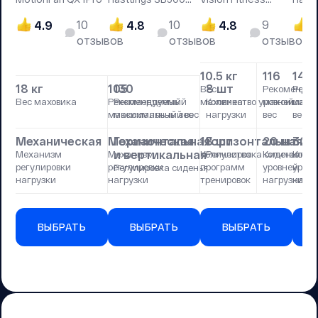
SPIDER
e3200
10
10
9
4.9
4.8
4.8
4
отзывов
отзывов
отзывов
10.5 кг
116
140
18 кг
105
130
8 шт
Вес
Рекоменду
Реко
Вес маховика
Рекомендуемый
Рекомендуемый
маховика
Количество уровней
максималь
макс
максимальный вес
максимальный вес
нагрузки
вес
вес
Механическая
Механическая
Горизонтальная
18 шт
Горизонтальная
20 шт
32 
и вертикальная
Механизм
Механизм
Количество
Регулировка сиденья
Количество
Колич
регулировки
регулировки
программ
уровней
уровн
Регулировка сиденья
нагрузки
нагрузки
тренировок
нагрузки
нагру
ВЫБРАТЬ
ВЫБРАТЬ
ВЫБРАТЬ