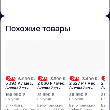
Похожие товары
-23
%
6 990 ₽
-26
%
3 590 ₽
-28
%
3 490 ₽
-22
5 393
₽ / мес.
2 660
₽ / мес.
2 527
₽ / мес.
2 8
Аренда
3 мес.
Аренда
3 мес.
Аренда
3 мес.
Арен
165 990
₽
31 990
₽
39 990
₽
38 
Покупка
Покупка
Покупка
Поку
Спин-байк
Велотренажер
Велотренажер
Вело
MotionFan QX 1Pro
Hasttings SB300
Vision Fitness
Hastt