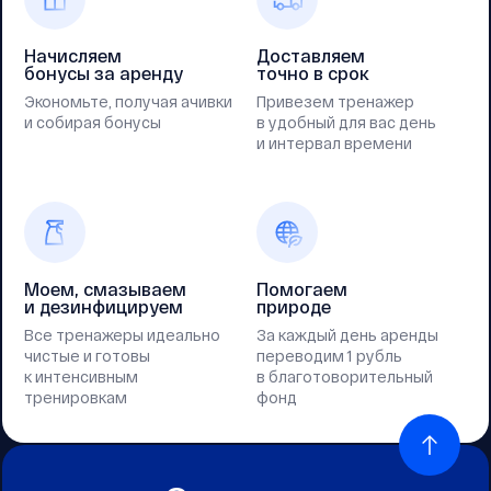
Начисляем
Доставляем
бонусы за аренду
точно в срок
Экономьте, получая ачивки
Привезем тренажер
и собирая бонусы
в удобный для вас день
и интервал времени
Моем, смазываем
Помогаем
и дезинфицируем
природе
Все тренажеры идеально
За каждый день аренды
чистые и готовы
переводим 1 рубль
к интенсивным
в благотоворительный
тренировкам
фонд