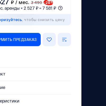
527
₽ /
мес.
3 490
-
28
%
с. аренды × 2 527 ₽ = 7 581 ₽
оризуйтесь
, чтобы снизить цену
МИТЬ ПРЕДЗАКАЗ
ект
ние
еристики