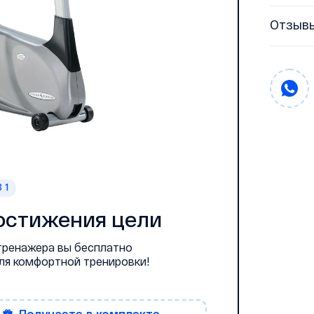
Отзыв
 1
остижения цели
 тренажера вы бесплатно
для комфортной тренировки!
получаете
в комплекте