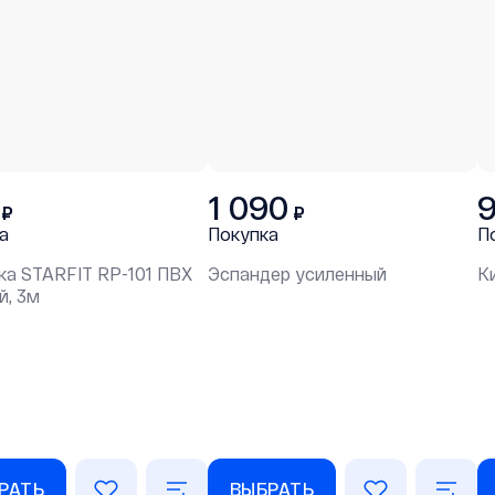
1 090
₽
₽
а
Покупка
П
ка STARFIT RP-101 ПВХ
Эспандер усиленный
К
й, 3м
РАТЬ
ВЫБРАТЬ