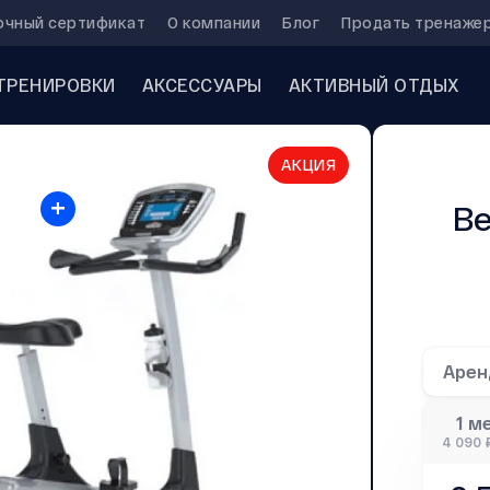
очный сертификат
О компании
Блог
Продать тренаже
ТРЕНИРОВКИ
АКСЕССУАРЫ
АКТИВНЫЙ ОТДЫХ
АКЦИЯ
+
Ве
Аре
1 м
4 090 