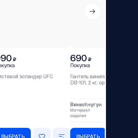
990
690
₽
₽
окупка
Покупка
истевой эспандер UFC
Гантель виниловая STARFIT
DB-101, 2 кг, оранжевый
Винил\чугун
Материал
изделия
ВЫБРАТЬ
ВЫБРАТЬ