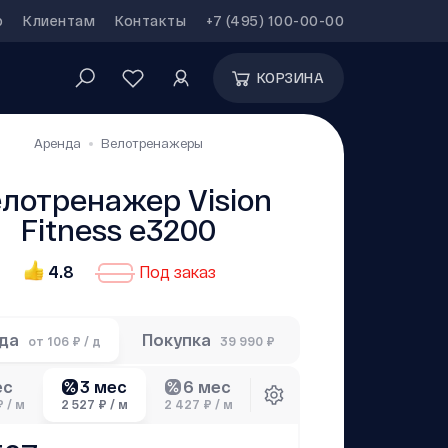
р
Клиентам
Контакты
+7 (495) 100-00-00
КОРЗИНА
Аренда
Велотренажеры
лотренажер Vision
Fitness e3200
4.8
Под заказ
нда
Покупка
от
106 ₽ / д
39 990 ₽
3 мес
6 мес
ес
₽ / м
2 527 ₽ / м
2 427 ₽ / м