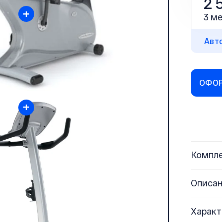
2 
+
3 ме
Авт
ОФОР
+
Компл
Описа
Характ