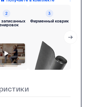
2
3
4
 записанных
Фирменный коврик
Возможность
енировок
заниматься с
тренером онла
ристики