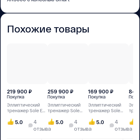
Похожие товары
219 900
₽
259 900
₽
169 900
₽
84 
Покупка
Покупка
Покупка
Поку
Эллиптический
Эллиптический
Эллиптический
Элли
тренажер Sole Е35
тренажер Sole
тренажер Sole
трен
(2023)
Е95 (2023)
Е25 (2023)
E20 
4
4
4
5.0
5.0
5.0
5
отзыва
отзыва
отзыва