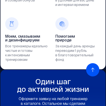
и собирая бонусы
в удобный для вас день
и интервал времени
Моем, смазываем
Помогаем
и дезинфицируем
природе
Все тренажеры идеально
За каждый день аренды
чистые и готовы
переводим 1 рубль
к интенсивным
в благотоворительный
тренировкам
фонд
Один шаг
до активной жизни
Оформите заявку на любой тренажер
в каталоге. Остальное мы сделаем