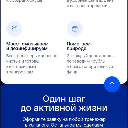
и собирая бонусы
в удобный для вас день
и интервал времени
Моем, смазываем
Помогаем
и дезинфицируем
природе
Все тренажеры идеально
За каждый день аренды
чистые и готовы
переводим 1 рубль
к интенсивным
в благотоворительный
тренировкам
фонд
Один шаг
до активной жизни
Оформите заявку на любой тренажер
в каталоге. Остальное мы сделаем