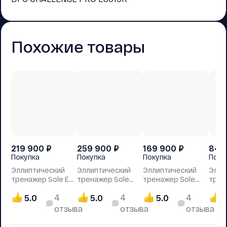
Похожие товары
219 900
₽
259 900
₽
169 900
₽
84 
Покупка
Покупка
Покупка
Поку
Эллиптический
Эллиптический
Эллиптический
Элли
тренажер Sole Е35
тренажер Sole
тренажер Sole
трен
(2023)
Е95 (2023)
Е25 (2023)
E20 
4
4
4
5.0
5.0
5.0
5
отзыва
отзыва
отзыва