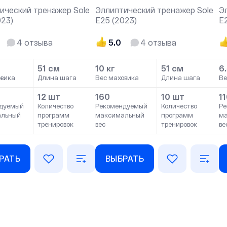
ический тренажер Sole
Эллиптический тренажер Sole
Э
023)
Е25 (2023)
E
4
отзыва
5.0
4
отзыва
51 см
10 кг
51 см
6.
овика
Длина шага
Вес маховика
Длина шага
Ве
12 шт
160
10 шт
1
дуемый
Количество
Рекомендуемый
Количество
Ре
альный
программ
максимальный
программ
м
тренировок
вес
тренировок
ве
РАТЬ
ВЫБРАТЬ