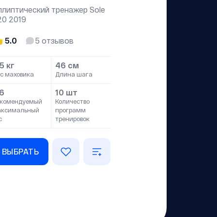
ллиптический тренажер Sole
20 2019
5.0
5
отзывов
5 кг
46 см
с маховика
Длина шага
16
10 шт
комендуемый
Количество
аксимальный
программ
с
тренировок
ВЫБРАТЬ