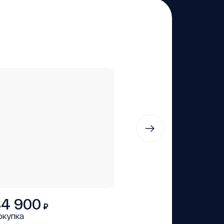
84 900
₽
окупка