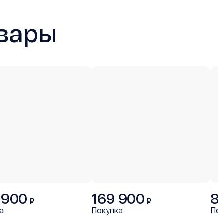
вары
 900
169 900
₽
₽
а
Покупка
П