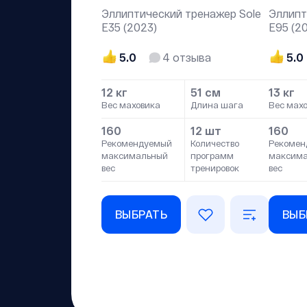
Эллиптический тренажер Sole
Эллипт
Е35 (2023)
Е95 (2
5.0
4
отзыва
5.0
12 кг
51 см
13 кг
Вес маховика
Длина шага
Вес мах
160
12 шт
160
Рекомендуемый
Количество
Рекомен
максимальный
программ
максим
вес
тренировок
вес
ВЫБРАТЬ
ВЫБ