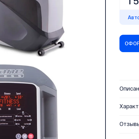
1 
Авт
ОФОР
Описа
Характ
Отзыв