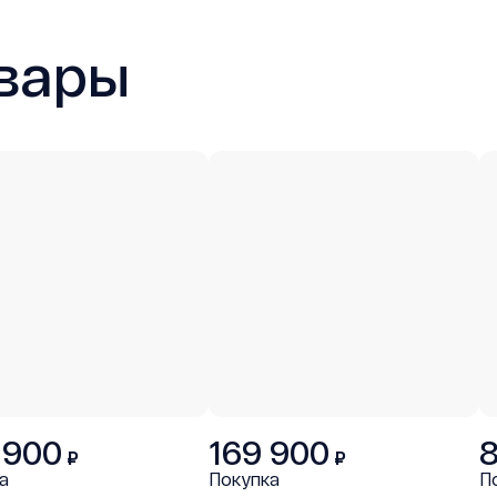
вары
 900
169 900
₽
₽
а
Покупка
П