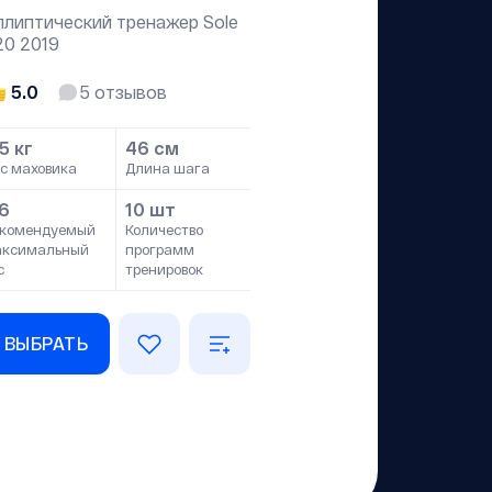
ллиптический тренажер Sole
20 2019
5.0
5
отзывов
5 кг
46 см
с маховика
Длина шага
16
10 шт
комендуемый
Количество
аксимальный
программ
с
тренировок
ВЫБРАТЬ