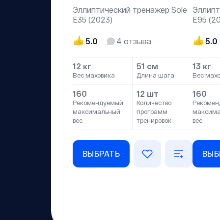
Эллиптический тренажер Sole
Эллипт
Е35 (2023)
Е95 (2
5.0
4
отзыва
5.0
12 кг
51 см
13 кг
Вес маховика
Длина шага
Вес мах
160
12 шт
160
Рекомендуемый
Количество
Рекомен
максимальный
программ
максим
вес
тренировок
вес
ВЫБРАТЬ
ВЫБ