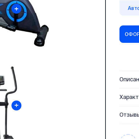
+
Авт
ОФОР
Описа
Характ
+
Отзыв