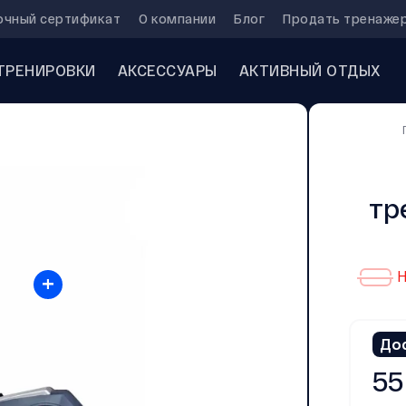
очный сертификат
О компании
Блог
Продать тренаже
ТРЕНИРОВКИ
АКСЕССУАРЫ
АКТИВНЫЙ ОТДЫХ
тр
+
Н
До
55