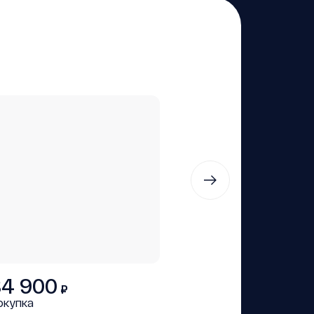
84 900
₽
окупка