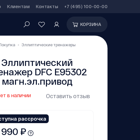
р
Клиентам
Контакты
+7 (495) 100-00-00
КОРЗИНА
Покупка
Эллиптические тренажеры
Эллиптический
енажер DFC E95302
магн.эл.привод
ет в наличии
Оставить отзыв
ступна рассрочка
 990 ₽