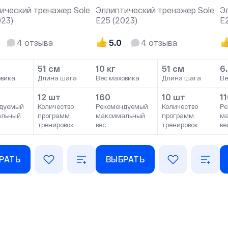
ический тренажер Sole
Эллиптический тренажер Sole
Э
023)
Е25 (2023)
E
4
отзыва
5.0
4
отзыва
51 см
10 кг
51 см
6.
овика
Длина шага
Вес маховика
Длина шага
Ве
12 шт
160
10 шт
1
дуемый
Количество
Рекомендуемый
Количество
Ре
альный
программ
максимальный
программ
м
тренировок
вес
тренировок
ве
РАТЬ
ВЫБРАТЬ