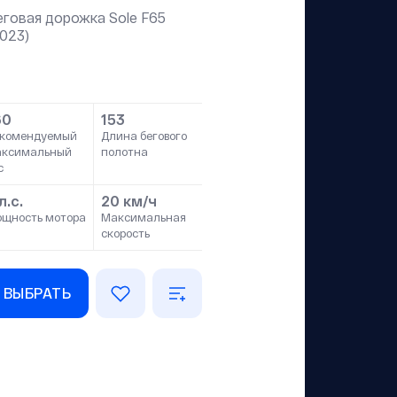
еговая дорожка Sole F65
2023)
60
153
комендуемый
Длина бегового
аксимальный
полотна
с
л.с.
20 км/ч
щность мотора
Максимальная
скорость
ВЫБРАТЬ