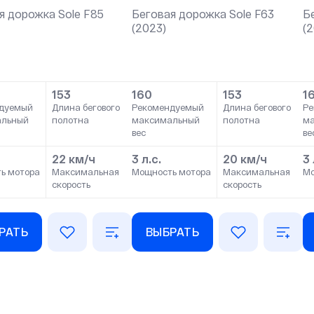
я дорожка Sole F85
Беговая дорожка Sole F63
Б
(2023)
(
153
160
153
1
дуемый
Длина бегового
Рекомендуемый
Длина бегового
Ре
альный
полотна
максимальный
полотна
м
вес
ве
22 км/ч
3 л.с.
20 км/ч
3 
ь мотора
Максимальная
Мощность мотора
Максимальная
Мо
скорость
скорость
РАТЬ
ВЫБРАТЬ