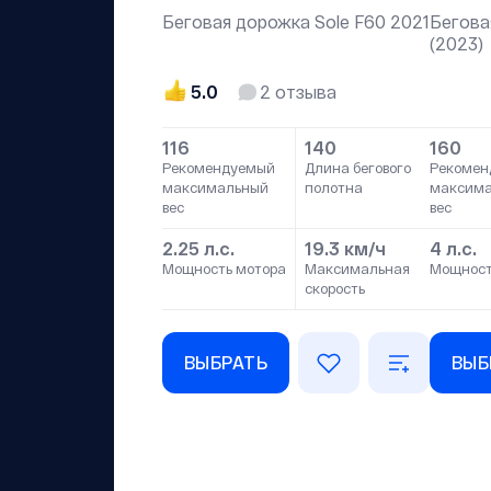
Беговая дорожка Sole F60 2021
Бегова
(2023)
5.0
2
отзыва
116
140
160
Рекомендуемый
Длина бегового
Рекомен
максимальный
полотна
максим
вес
вес
2.25 л.с.
19.3 км/ч
4 л.с.
Мощность мотора
Максимальная
Мощност
скорость
ВЫБРАТЬ
ВЫБ