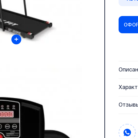
ОФОР
+
Описа
Характ
Отзыв