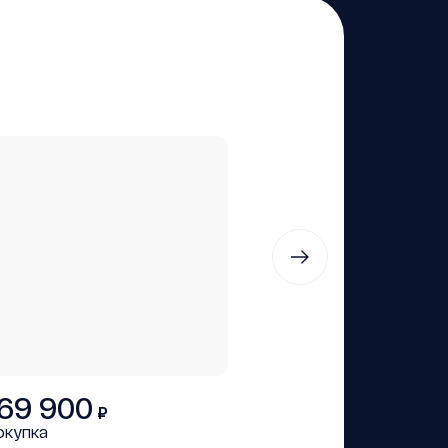
69 900
₽
окупка