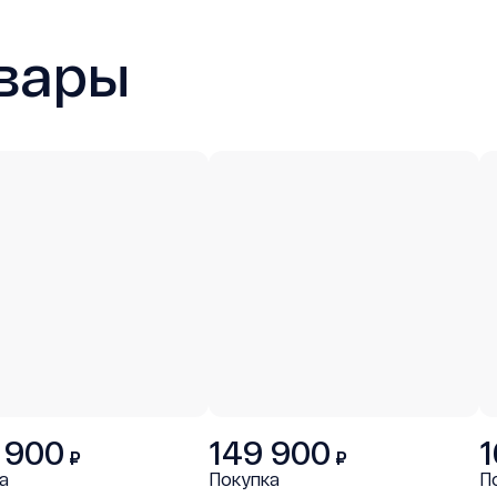
вары
 900
149 900
1
₽
₽
а
Покупка
П