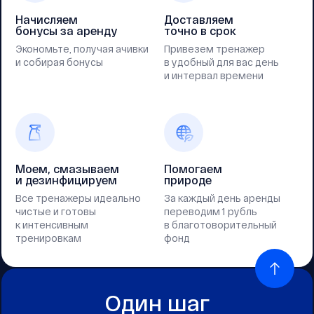
Начисляем
Доставляем
бонусы за аренду
точно в срок
Экономьте, получая ачивки
Привезем тренажер
и собирая бонусы
в удобный для вас день
и интервал времени
Моем, смазываем
Помогаем
и дезинфицируем
природе
Все тренажеры идеально
За каждый день аренды
чистые и готовы
переводим 1 рубль
к интенсивным
в благотоворительный
тренировкам
фонд
Один шаг