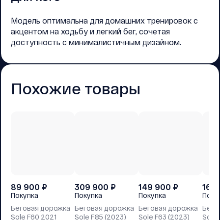
Модель оптимальна для домашних тренировок с
акцентом на ходьбу и легкий бег, сочетая
доступность с минималистичным дизайном.
Похожие товары
89 900
₽
309 900
₽
149 900
₽
169
Покупка
Покупка
Покупка
Поку
Беговая дорожка
Беговая дорожка
Беговая дорожка
Бего
Sole F60 2021
Sole F85 (2023)
Sole F63 (2023)
Sole 