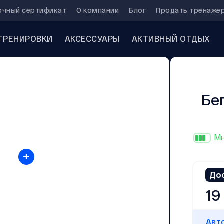
очный сертификат
О компании
Блог
Продать тренаже
ТРЕНИРОВКИ
АКСЕССУАРЫ
АКТИВНЫЙ ОТДЫХ
Бе
Мн
+
До
19
Авт