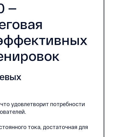
0 —
еговая
 эффективных
енировок
чевых
г, что удовлетворит потребности
ователей.
остоянного тока, достаточная для