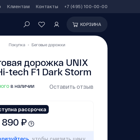
р
Клиентам
Контакты
+7 (495) 100-00-00
КОРЗИНА
Покупка
Беговые дорожки
говая дорожка UNIX
 Hi-tech F1 Dark Storm
ого
в наличии
Оставить отзыв
ступна рассрочка
 890 ₽
оризуйтесь
, чтобы снизить цену