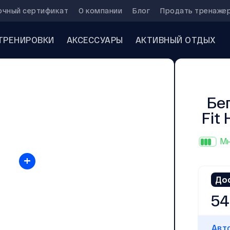
очный сертификат
О компании
Блог
Продать тренаже
ТРЕНИРОВКИ
АКСЕССУАРЫ
АКТИВНЫЙ ОТДЫХ
Бе
Fit
Мн
+
До
54
Авт