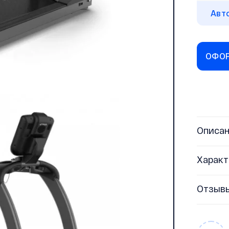
Авт
ОФОР
Описа
Характ
Отзыв