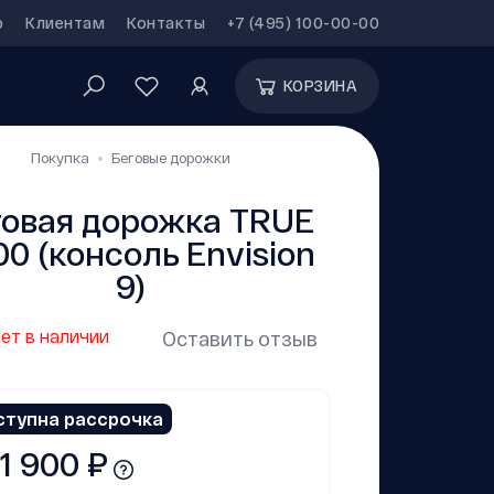
р
Клиентам
Контакты
+7 (495) 100-00-00
КОРЗИНА
Покупка
Беговые дорожки
говая дорожка TRUE
0 (консоль Envision
9)
ет в наличии
Оставить отзыв
ступна рассрочка
1 900 ₽