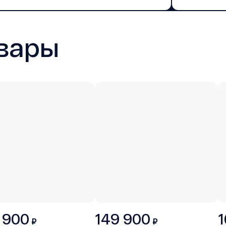
вары
 900
149 900
1
₽
₽