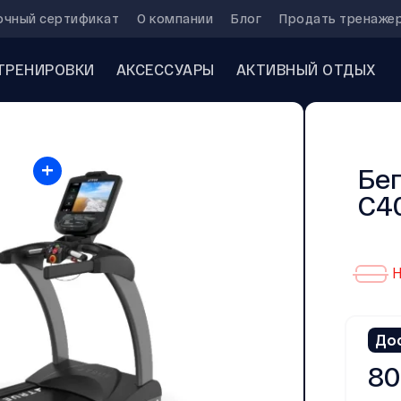
очный сертификат
О компании
Блог
Продать тренаже
ТРЕНИРОВКИ
АКСЕССУАРЫ
АКТИВНЫЙ ОТДЫХ
+
Бе
C40
Н
До
80