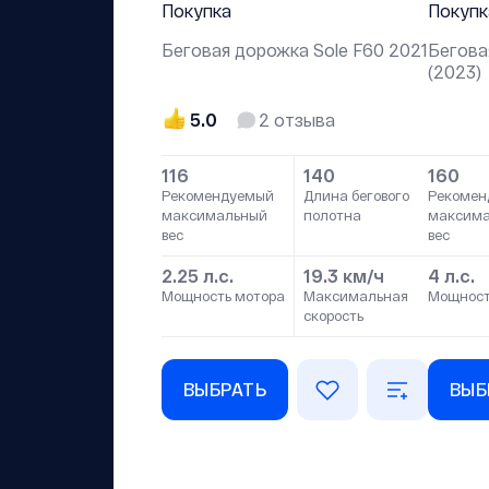
Покупка
Покупк
Беговая дорожка Sole F60 2021
Бегова
(2023)
5.0
2
отзыва
116
140
160
Рекомендуемый
Длина бегового
Рекомен
максимальный
полотна
максим
вес
вес
2.25 л.с.
19.3 км/ч
4 л.с.
Мощность мотора
Максимальная
Мощност
скорость
ВЫБРАТЬ
ВЫБ