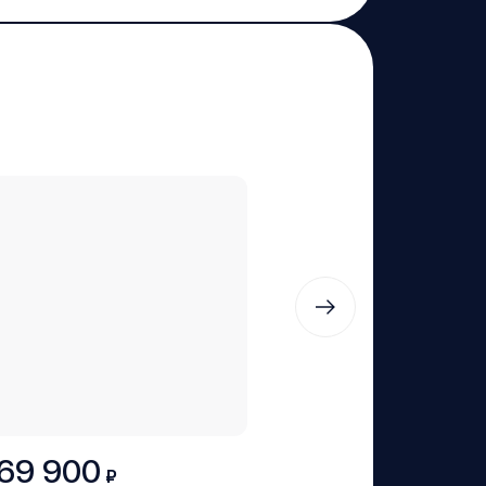
69 900
₽