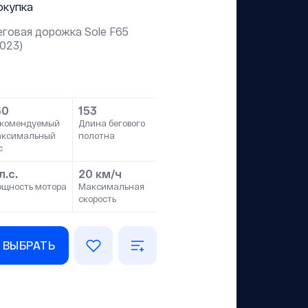
окупка
еговая дорожка Sole F65
2023)
60
153
комендуемый
Длина бегового
аксимальный
полотна
с
л.с.
20 км/ч
щность мотора
Максимальная
скорость
ВЫБРАТЬ