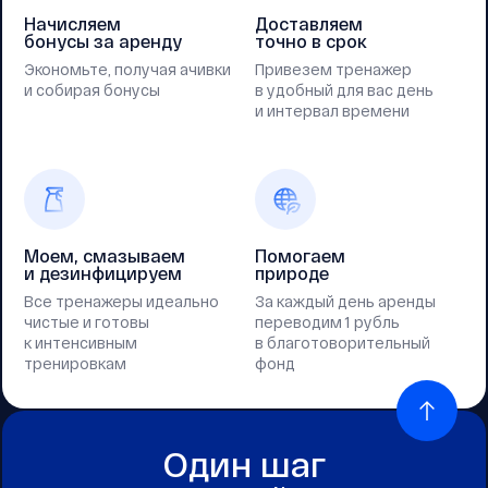
Начисляем
Доставляем
бонусы за аренду
точно в срок
Экономьте, получая ачивки
Привезем тренажер
и собирая бонусы
в удобный для вас день
и интервал времени
Моем, смазываем
Помогаем
и дезинфицируем
природе
Все тренажеры идеально
За каждый день аренды
чистые и готовы
переводим 1 рубль
к интенсивным
в благотоворительный
тренировкам
фонд
Один шаг