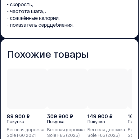
- скорость,
- частота шага, .
- сожжённые калории,
- показатель сердцебиения.
Похожие товары
89 900
₽
309 900
₽
149 900
₽
169
Покупка
Покупка
Покупка
Поку
Беговая дорожка
Беговая дорожка
Беговая дорожка
Бего
Sole F60 2021
Sole F85 (2023)
Sole F63 (2023)
Sole 