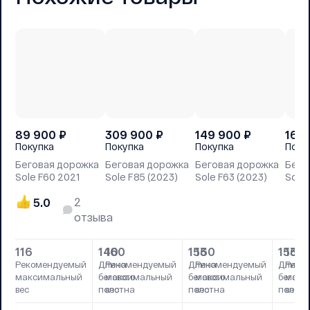
89 900
₽
309 900
₽
149 900
₽
169
Покупка
Покупка
Покупка
Поку
Беговая дорожка
Беговая дорожка
Беговая дорожка
Бего
Sole F60 2021
Sole F85 (2023)
Sole F63 (2023)
Sole 
2
5.0
отзыва
116
140
160
153
160
153
160
Рекомендуемый
Длина
Рекомендуемый
Длина
Рекомендуемый
Длина
Реко
максимальный
бегового
максимальный
бегового
максимальный
бегово
макс
вес
полотна
вес
полотна
вес
полотн
вес