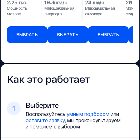
2.25 л.с.
19.3 км/ч
4 л.с.
22 км/ч
3 л.с.
20 км
3 л.с
Мощность
Максимальная
Мощность
Максимальная
Мощность
Макси
Мощн
мотора
скорость
мотора
скорость
мотора
скорос
мото
ВЫБРАТЬ
ВЫБРАТЬ
ВЫБРАТЬ
Как это работает
Выберите
1
Воспользуйтесь
умным подбором
или
оставьте заявку
, мы проконсультируем
и поможем с выбором