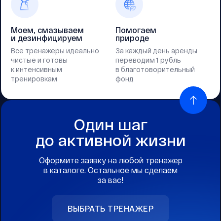
Моем, смазываем
Помогаем
и дезинфицируем
природе
Все тренажеры идеально
За каждый день аренды
чистые и готовы
переводим 1 рубль
к интенсивным
в благотоворительный
тренировкам
фонд
Один шаг
до активной жизни
Оформите заявку на любой тренажер
в каталоге. Остальное мы сделаем
за вас!
ВЫБРАТЬ ТРЕНАЖЕР