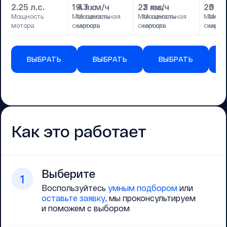
2.25 л.с.
19.3 км/ч
4 л.с.
22 км/ч
3 л.с.
20 км
3 л.с
Мощность
Максимальная
Мощность
Максимальная
Мощность
Макси
Мощн
мотора
скорость
мотора
скорость
мотора
скорос
мото
ВЫБРАТЬ
ВЫБРАТЬ
ВЫБРАТЬ
Как это работает
Выберите
1
Воспользуйтесь
умным подбором
или
оставьте заявку
, мы проконсультируем
и поможем с выбором