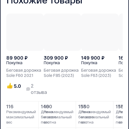
89 900
₽
309 900
₽
149 900
₽
169
Покупка
Покупка
Покупка
Поку
Беговая дорожка
Беговая дорожка
Беговая дорожка
Бего
Sole F60 2021
Sole F85 (2023)
Sole F63 (2023)
Sole 
2
5.0
отзыва
116
140
160
153
160
153
160
Рекомендуемый
Длина
Рекомендуемый
Длина
Рекомендуемый
Длина
Реко
максимальный
бегового
максимальный
бегового
максимальный
бегово
макс
вес
полотна
вес
полотна
вес
полотн
вес