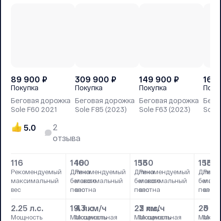
89 900
₽
309 900
₽
149 900
₽
169
Покупка
Покупка
Покупка
Поку
Беговая дорожка
Беговая дорожка
Беговая дорожка
Бего
Sole F60 2021
Sole F85 (2023)
Sole F63 (2023)
Sole 
2
5.0
отзыва
116
140
160
153
160
153
160
Рекомендуемый
Длина
Рекомендуемый
Длина
Рекомендуемый
Длина
Реко
максимальный
бегового
максимальный
бегового
максимальный
бегово
макс
вес
полотна
вес
полотна
вес
полотн
вес
2.25 л.с.
19.3 км/ч
4 л.с.
22 км/ч
3 л.с.
20 км
3 л.с
Мощность
Максимальная
Мощность
Максимальная
Мощность
Макси
Мощн