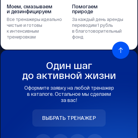
Моем, смазываем
Помогаем
и дезинфицируем
природе
Все тренажеры идеально
За каждый день аренды
чистые и готовы
переводим 1 рубль
к интенсивным
в благотоворительный
тренировкам
фонд
Один шаг
до активной жизни
Оформите заявку на любой тренажер
в каталоге. Остальное мы сделаем
за вас!
ВЫБРАТЬ ТРЕНАЖЕР