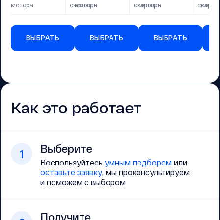
мотора
скорость
мотора
скорость
мотора
скорос
мото
ВЫБРАТЬ
ВЫБРАТЬ
ВЫБРАТЬ
Как это работает
Выберите
1
Воспользуйтесь
умным подбором
или
оставьте заявку
, мы проконсультируем
и поможем с выбором
Получите