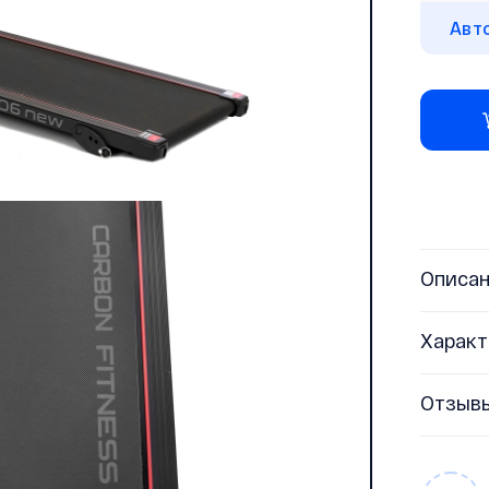
Авт
Описа
Характ
Отзыв