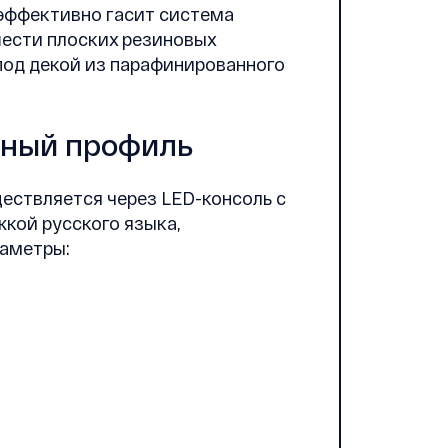
 эффективно гасит система
ести плоских резиновых
под декой из парафинированного
мный профиль
ествляется через LED-консоль с
кой русского языка,
аметры: