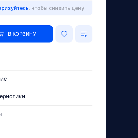
оризуйтесь
, чтобы снизить цену
В КОРЗИНУ
ние
еристики
ы