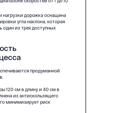
диапазоне скоростей от 1 до 10
и нагрузки дорожка оснащена
ировки угла наклона, которая
ь один из трех доступных
ость
цесса
еспечиваются продуманной
в.
ы 120 см в длину и 40 см в
олнена из антискользящего
что минимизирует риск