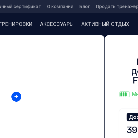
очный сертификат
О компании
Блог
Продать тренаже
ТРЕНИРОВКИ
АКСЕССУАРЫ
АКТИВНЫЙ ОТДЫХ
д
F
+
Мн
До
39