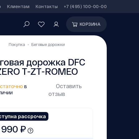
р
Клиентам
Контакты
+7 (495) 100-00-00
КОРЗИНА
Покупка
Беговые дорожки
говая дорожка DFC
ZERO T-ZT-ROMEO
Оставить
статочно
в
личии
отзыв
ступна рассрочка
 990 ₽