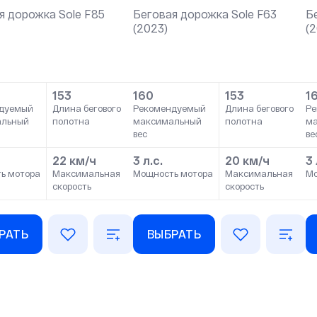
я дорожка Sole F85
Беговая дорожка Sole F63
Б
(2023)
(
153
160
153
1
дуемый
Длина бегового
Рекомендуемый
Длина бегового
Ре
альный
полотна
максимальный
полотна
м
вес
ве
22 км/ч
3 л.с.
20 км/ч
3 
ь мотора
Максимальная
Мощность мотора
Максимальная
Мо
скорость
скорость
РАТЬ
ВЫБРАТЬ