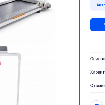
Авт
Описа
Характ
Отзыв