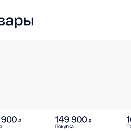
вары
 900
149 900
1
₽
₽
а
Покупка
П