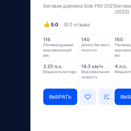
Беговая дорожка Sole F60 2021
Бегова
(2023)
5.0
2
отзыва
116
140
160
Рекомендуемый
Длина бегового
Рекомен
максимальный
полотна
максим
вес
вес
2.25 л.с.
19.3 км/ч
4 л.с.
Мощность мотора
Максимальная
Мощност
скорость
ВЫБРАТЬ
ВЫБ