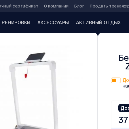
очный сертификат
О компании
Блог
Продать тренаже
ТРЕНИРОВКИ
АКСЕССУАРЫ
АКТИВНЫЙ ОТДЫХ
Бе
До
на
До
37