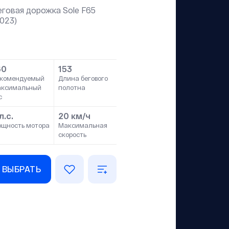
еговая дорожка Sole F65
2023)
60
153
комендуемый
Длина бегового
аксимальный
полотна
с
л.с.
20 км/ч
щность мотора
Максимальная
скорость
ВЫБРАТЬ