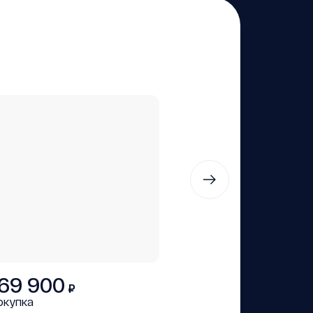
69 900
₽
окупка