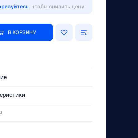
оризуйтесь
, чтобы снизить цену
В КОРЗИНУ
ние
еристики
ы