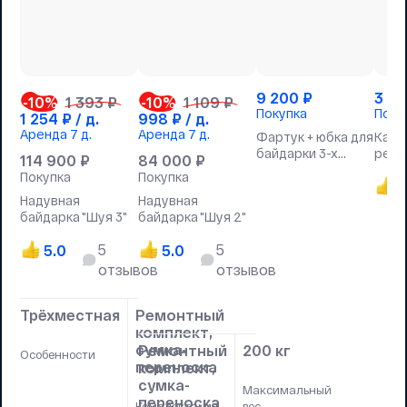
9 200
₽
3 9
-10
%
1 393 ₽
-10
%
1 109 ₽
Покупка
Поку
1 254
₽ / д.
998
₽ / д.
Аренда
7 д.
Аренда
7 д.
Фартук + юбка для
Каск
байдарки 3-х
регу
114 900
₽
84 000
₽
местный
Покупка
Покупка
5
Надувная
Надувная
байдарка "Шуя 3"
байдарка "Шуя 2"
5
5
5.0
5.0
отзывов
отзывов
Трёхместная
Ремонтный
комплект,
сумка-
Ремонтный
200 кг
Особенности
переноска
комплект,
сумка-
Максимальный
переноска
Комплектация
вес