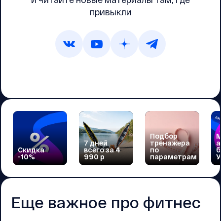
привыкли
Подбор
М
7 дней
тренажера
а
Скидка
всего за 4
по
б
-10%
990 р
параметрам
У
Еще важное про фитнес