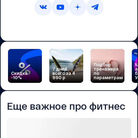
Подбор
М
7 дней
тренажера
а
Скидка
всего за 4
по
б
-10%
990 р
параметрам
У
Еще важное про фитнес