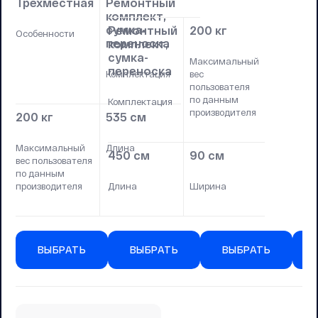
Трёхместная
Ремонтный
комплект,
сумка-
Ремонтный
200 кг
Особенности
переноска
комплект,
сумка-
Максимальный
переноска
Комплектация
вес
пользователя
по данным
Комплектация
производителя
200 кг
535 см
Максимальный
Длина
450 см
90 см
вес пользователя
по данным
производителя
Длина
Ширина
ВЫБРАТЬ
ВЫБРАТЬ
ВЫБРАТЬ