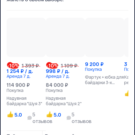
9 200
₽
3 9
-10
%
1 393 ₽
-10
%
1 109 ₽
Покупка
Поку
1 254
₽ / д.
998
₽ / д.
Аренда
7 д.
Аренда
7 д.
Фартук + юбка для
Каск
байдарки 3-х
регу
114 900
₽
84 000
₽
местный
Покупка
Покупка
5
Надувная
Надувная
байдарка "Шуя 3"
байдарка "Шуя 2"
5
5
5.0
5.0
отзывов
отзывов