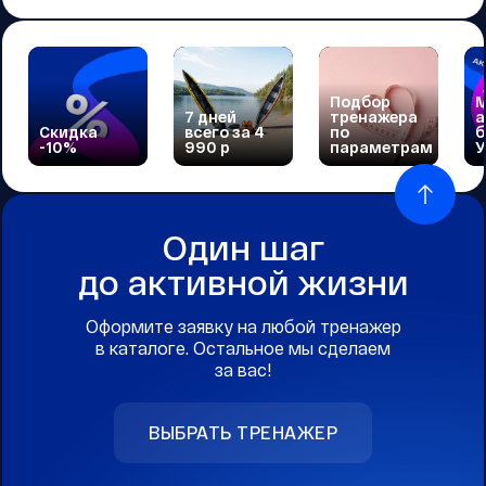
Подбор
М
7 дней
тренажера
а
Скидка
всего за 4
по
б
-10%
990 р
параметрам
У
Один шаг
до активной жизни
Оформите заявку на любой тренажер
в каталоге. Остальное мы сделаем
за вас!
ВЫБРАТЬ ТРЕНАЖЕР