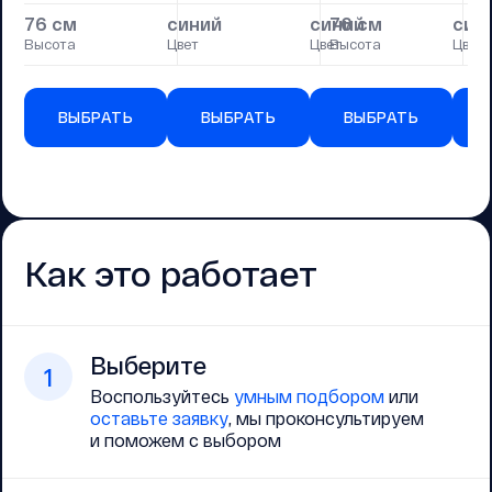
76 см
синий
синий
76 см
син
7
Высота
Цвет
Цвет
Высота
Цвет
Вы
ВЫБРАТЬ
ВЫБРАТЬ
ВЫБРАТЬ
Как это работает
Выберите
1
Воспользуйтесь
умным подбором
или
оставьте заявку
, мы проконсультируем
и поможем с выбором