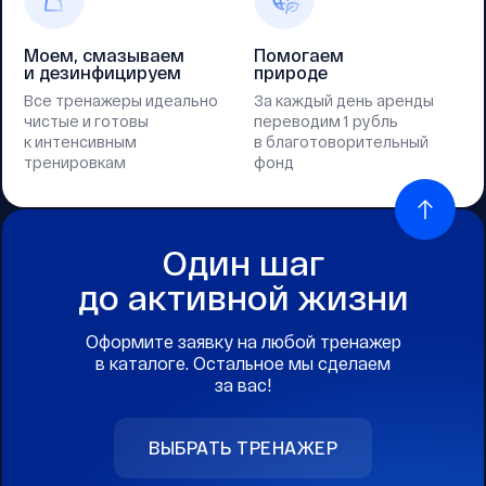
Моем, смазываем
Помогаем
и дезинфицируем
природе
Все тренажеры идеально
За каждый день аренды
чистые и готовы
переводим 1 рубль
к интенсивным
в благотоворительный
тренировкам
фонд
Один шаг
до активной жизни
Оформите заявку на любой тренажер
в каталоге. Остальное мы сделаем
за вас!
ВЫБРАТЬ ТРЕНАЖЕР