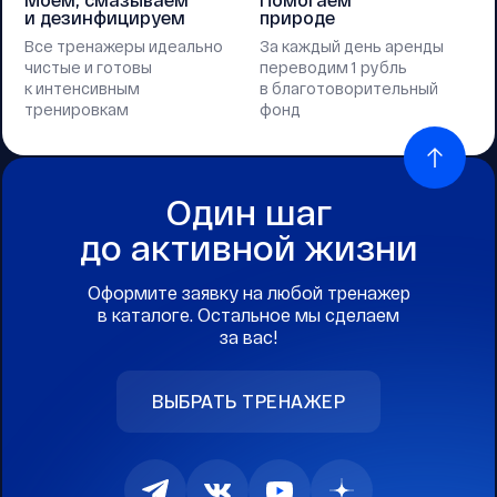
и дезинфицируем
природе
Все тренажеры идеально
За каждый день аренды
чистые и готовы
переводим 1 рубль
к интенсивным
в благотоворительный
тренировкам
фонд
Один шаг
до активной жизни
Оформите заявку на любой тренажер
в каталоге. Остальное мы сделаем
за вас!
ВЫБРАТЬ ТРЕНАЖЕР