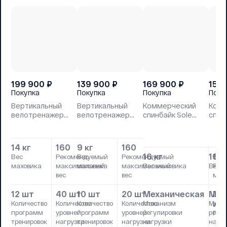
199 900
₽
139 900
₽
169 900
₽
159
Покупка
Покупка
Покупка
Поку
Вертикальный
Вертикальный
Коммерческий
Комм
велотренажер
велотренажер
спинбайк Sole
спин
Sole LCB (2023)
Sole B94 2023
SB900 2023
KB90
14 кг
160
9 кг
160
16 кг
16 к
16
Вес
Рекомендуемый
Вес
Рекомендуемый
маховика
максимальный
маховика
максимальный
Вес маховика
Вес м
Рек
вес
вес
мак
12 шт
40 шт
10 шт
20 шт
Механическая
Мех
Го
и 
Количество
Количество
Количество
Количество
Механизм
Меха
программ
уровней
программ
уровней
регулировки
регул
Регу
тренировок
нагрузки
тренировок
нагрузки
нагрузки
нагру