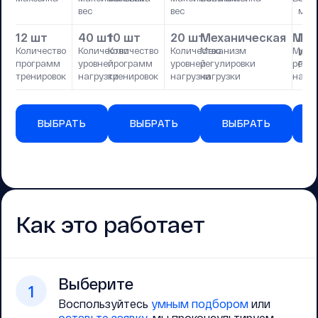
вес
вес
мак
12 шт
40 шт
10 шт
20 шт
Механическая
Мех
Го
и 
Количество
Количество
Количество
Количество
Механизм
Меха
программ
уровней
программ
уровней
регулировки
регул
Регу
тренировок
нагрузки
тренировок
нагрузки
нагрузки
нагру
ВЫБРАТЬ
ВЫБРАТЬ
ВЫБРАТЬ
Как это работает
Выберите
1
Воспользуйтесь
умным подбором
или
оставьте заявку
, мы проконсультируем