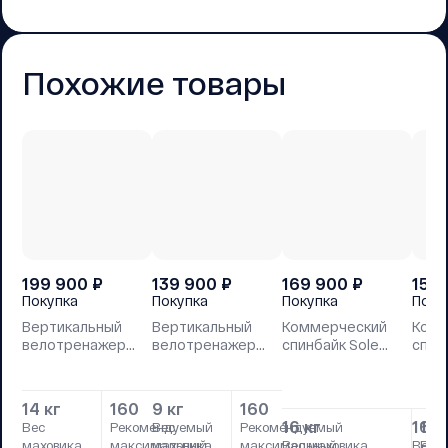
Похожие товары
199 900
₽
139 900
₽
169 900
₽
159
Покупка
Покупка
Покупка
Поку
Вертикальный
Вертикальный
Коммерческий
Комм
велотренажер
велотренажер
спинбайк Sole
спин
Sole LCB (2023)
Sole B94 2023
SB900 2023
KB90
14 кг
160
9 кг
160
16 кг
16 к
16
Вес
Рекомендуемый
Вес
Рекомендуемый
маховика
максимальный
маховика
максимальный
Вес маховика
Вес м
Рек