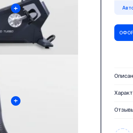
+
Авт
ОФОР
Описа
Характ
+
Отзыв