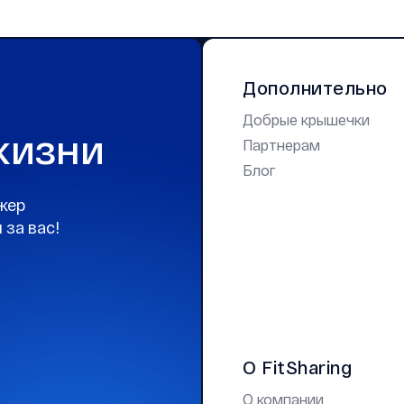
Дополнительно
Добрые крышечки
жизни
Партнерам
Блог
жер
 за вас!
О FitSharing
О компании