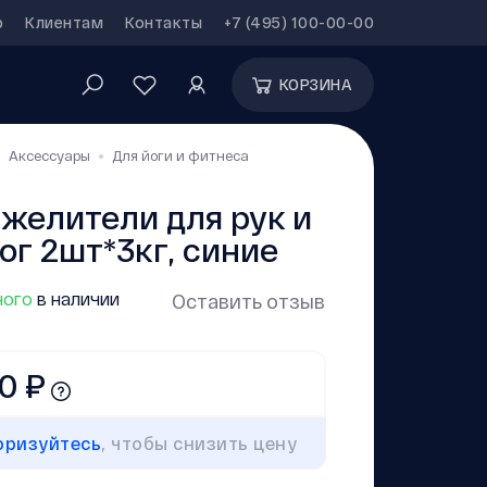
р
Клиентам
Контакты
+7 (495) 100-00-00
КОРЗИНА
Аксессуары
Для йоги и фитнеса
желители для рук и
ог 2шт*3кг, синие
ого
в наличии
Оставить отзыв
0 ₽
оризуйтесь
, чтобы снизить цену