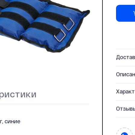
Достав
Описа
Характ
ристики
Отзыв
г, синие