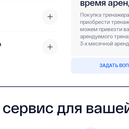
время аре
Покупка тренажера
приобрести тренаж
можем привезти ва
арендуемого трена
а
3-х месячной аренд
ЗАДАТЬ ВО
— cервис для ваш