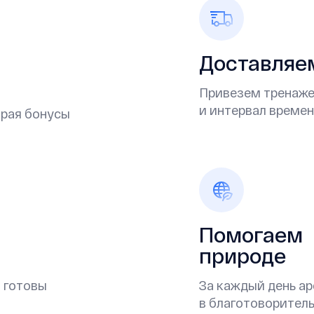
Доставляем
Привезем тренажер
и интервал време
ирая бонусы
Помогаем
природе
 готовы
За каждый день ар
в благотоворител