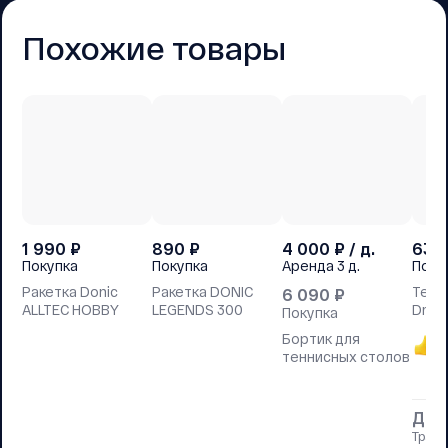
Похожие товары
1 990
₽
890
₽
4 000
₽ / д.
63 
Покупка
Покупка
Аренда
3 д.
Поку
Ракетка Donic
Ракетка DONIC
Тенн
6 090
₽
ALLTEC HOBBY
LEGENDS 300
Drag
Покупка
Бортик для
5
теннисных столов
Да
Тран