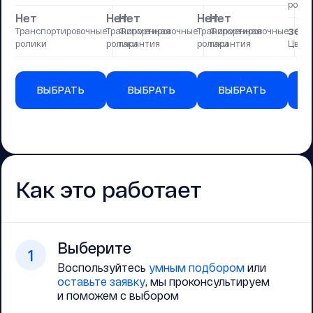
роли
Нет
Нет
Нет
Нет
Нет
Н
зел
Транспортировочные
Транспортировочные
Фирменная
Транспортировочные
Фирменная
Фи
ролики
ролики
гарантия
ролики
гарантия
Цвет
га
ВЫБРАТЬ
ВЫБРАТЬ
ВЫБРАТЬ
Как это работает
Выберите
1
Воспользуйтесь
умным подбором
или
оставьте заявку
, мы проконсультируем
и поможем с выбором