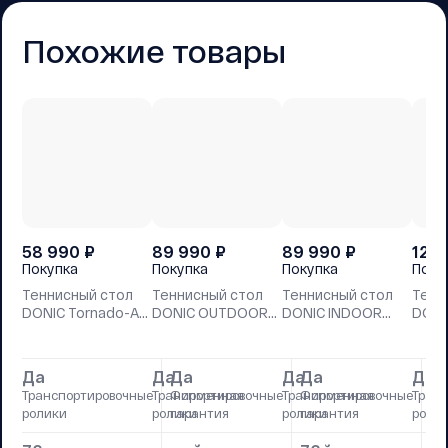
Похожие товары
58 990
₽
89 990
₽
89 990
₽
129
Покупка
Покупка
Покупка
Поку
Теннисный стол
Теннисный стол
Теннисный стол
Тенн
DONIC Tornado-AL-
DONIC OUTDOOR
DONIC INDOOR
DONI
Outdoor, 4 мм,
ROLLER FUN BLUE с
ROLLER 800 BLUE
ROLL
синий (три
сеткой 4мм
коробки)
Да
Да
Да
Да
Да
Да
Д
Транспортировочные
Транспортировочные
Фирменная
Транспортировочные
Фирменная
Тран
Фи
ролики
ролики
гарантия
ролики
гарантия
роли
га