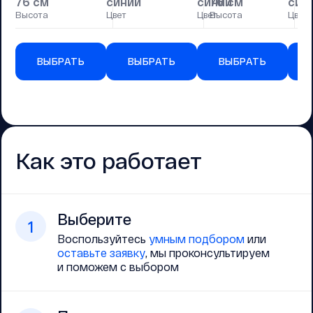
76 см
синий
синий
76 см
син
7
Высота
Цвет
Цвет
Высота
Цвет
Вы
ВЫБРАТЬ
ВЫБРАТЬ
ВЫБРАТЬ
Как это работает
Выберите
1
Воспользуйтесь
умным подбором
или
оставьте заявку
, мы проконсультируем
и поможем с выбором