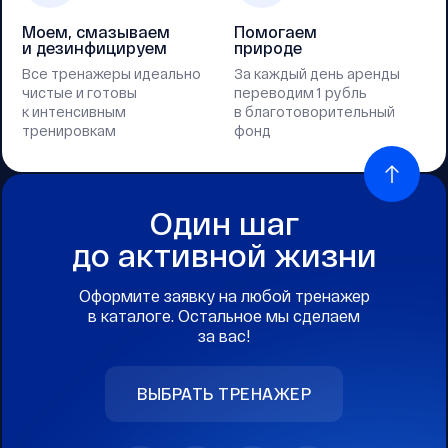
Моем, смазываем
Помогаем
и дезинфицируем
природе
Все тренажеры идеально
За каждый день аренды
чистые и готовы
переводим 1 рубль
к интенсивным
в благотоворительный
тренировкам
фонд
Один шаг
до активной жизни
Оформите заявку на любой тренажер
в каталоге. Остальное мы сделаем
за вас!
ВЫБРАТЬ ТРЕНАЖЕР